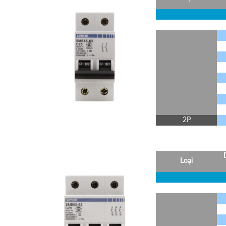
2P
Loại