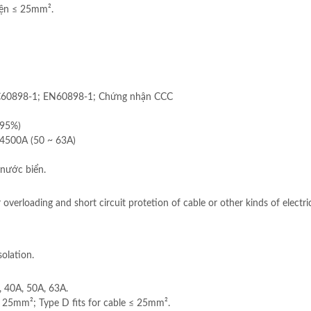
diện ≤ 25mm².
EC60898-1; EN60898-1; Chứng nhận CCC
 95%)
 4500A (50 ~ 63A)
 nước biển.
overloading and short circuit protetion of cable or other kinds of electr
solation.
, 40A, 50A, 63A.
≤ 25mm²; Type D fits for cable ≤ 25mm².