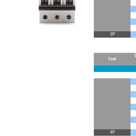
3P
Loại
4P