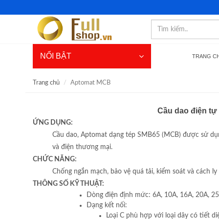
NỔI BẬT
TRANG C
Trang chủ
Aptomat MCB
Cầu dao điện tự 
ỨNG DỤNG:
Cầu dao, Aptomat dạng tép SMB65 (MCB) được sử dụng 
và điện thương mại.
CHỨC NĂNG:
Chống ngắn mạch, bảo vệ quá tải, kiểm soát và cách ly
THÔNG SỐ KỸ THUẬT:
Dòng điện định mức: 6A, 10A, 16A, 20A, 25
Dạng kết nối:
Loại C phù hợp với loại dây có tiết 