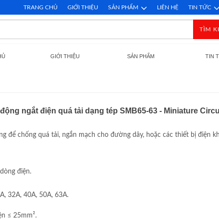
TRANG CHỦ
GIỚI THIỆU
SẢN PHẨM
LIÊN HỆ
TIN TỨC
TÌM K
HỦ
GIỚI THIỆU
SẢN PHẨM
TIN 
động ngắt điện quá tải dạng tép SMB65-63 - Miniature Circ
để chống quá tải, ngắn mạch cho đường dây, hoặc các thiết bị điện khá
 dòng điện.
A, 32A, 40A, 50A, 63A.
diện ≤ 25mm².