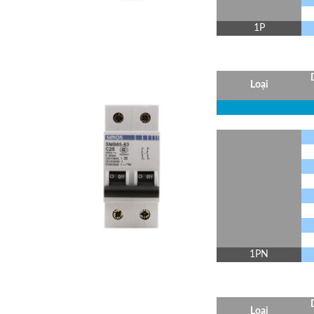
1P
Loại
1PN
Loại