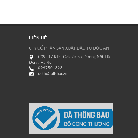
LIÊN HỆ
CTY CỔ PHẦN SẢN XUẤT ĐẦU TƯ ĐỨC AN
C09- 17 KĐT Geleximco, Dương Nội, Hà
Đông, Hà Nội
0967501323
cskh@fullshop.vn