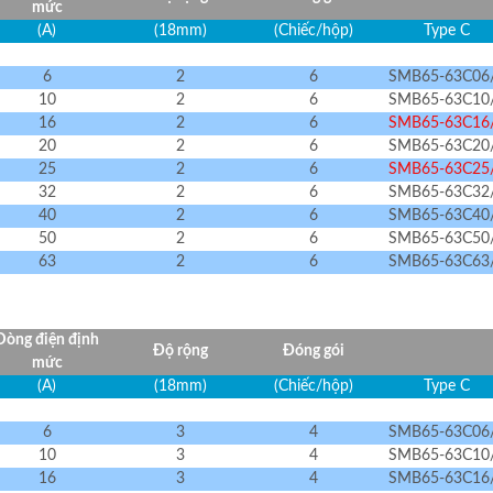
mức
(A)
(18mm)
(Chiếc/hộp)
Type C
6
2
6
SMB65-63C06
10
2
6
SMB65-63C10
16
2
6
SMB65-63C16
20
2
6
SMB65-63C20
25
2
6
SMB65-63C25
32
2
6
SMB65-63C32
40
2
6
SMB65-63C40
50
2
6
SMB65-63C50
63
2
6
SMB65-63C63
Dòng điện định
Độ rộng
Đóng gói
mức
(A)
(18mm)
(Chiếc/hộp)
Type C
6
3
4
SMB65-63C06
10
3
4
SMB65-63C10
16
3
4
SMB65-63C16