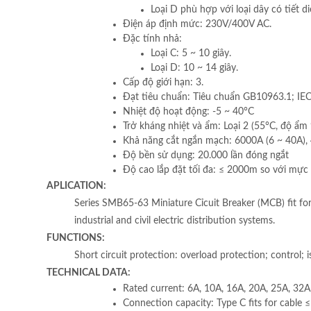
Loại D phù hợp với loại dây có tiết 
Điện áp định mức: 230V/400V AC.
Đặc tính nhả:
Loại C: 5 ~ 10 giây.
Loại D: 10 ~ 14 giây.
Cấp độ giới hạn: 3.
Đạt tiêu chuẩn: Tiêu chuẩn GB10963.1; I
Nhiệt độ hoạt động: -5 ~ 40°C
Trở kháng nhiệt và ẩm: Loại 2 (55°C, độ ẩm
Khả năng cắt ngắn mạch: 6000A (6 ~ 40A),
Độ bền sử dụng: 20.000 lần đóng ngắt
Độ cao lắp đặt tối đa: ≤ 2000m so với mực
APLICATION:
Series SMB65-63 Miniature Cỉcuit Breaker (MCB) fit for 
industrial and civil electric distribution systems.
FUNCTIONS:
Short circuit protection: overload protection; control; i
TECHNICAL DATA:
Rated current: 6A, 10A, 16A, 20A, 25A, 32A
Connection capacity: Type C fits for cable 