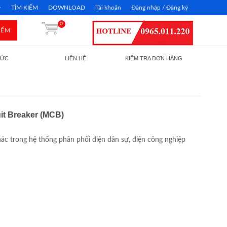
TÌM KIẾM
DOWNLOAD
Tài khoản
Đăng nhập / Đăng ký
0
IẾM
TỨC
LIÊN HỆ
KIỂM TRA ĐƠN HÀNG
uit Breaker (MCB)
c trong hệ thống phân phối điện dân sự, điện công nghiệp