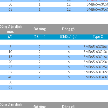
50
1
12
SMB65-63C5
63
1
12
SMB65-63C6
Dòng điện định
Độ rộng
Đóng gói
mức
(A)
(18mm)
(Chiếc/hộp)
Type C
6
2
6
SMB65-63C06/
10
2
6
SMB65-63C10/
16
2
6
SMB65-63C16/
20
2
6
SMB65-63C20/
25
2
6
SMB65-63C25/
32
2
6
SMB65-63C32/
40
2
6
SMB65-63C40/
50
63
Dòng điện định
Độ rộng
Đóng gói