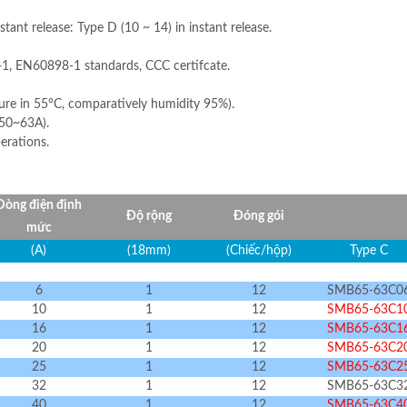
stant release: Type D (10 ~ 14) in instant release.
1, EN60898-1 standards, CCC certifcate.
ure in 55°C, comparatively humidity 95%).
(50~63A).
erations.
Dòng điện định
Độ rộng
Đóng gói
mức
(A)
(18mm)
(Chiếc/hộp)
Type C
6
1
12
SMB65-63C0
10
1
12
SMB65-63C1
16
1
12
SMB65-63C1
20
1
12
SMB65-63C2
25
1
12
SMB65-63C2
32
1
12
SMB65-63C3
40
1
12
SMB65-63C4