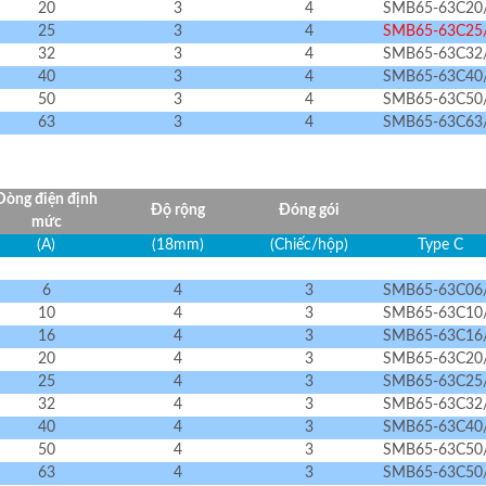
20
3
4
SMB65-63C20
25
3
4
SMB65-63C25
32
3
4
SMB65-63C32
40
3
4
SMB65-63C40
50
3
4
SMB65-63C50
63
3
4
SMB65-63C63
Dòng điện định
Độ rộng
Đóng gói
mức
(A)
(18mm)
(Chiếc/hộp)
Type C
6
4
3
SMB65-63C06
10
4
3
SMB65-63C10
16
4
3
SMB65-63C16
20
4
3
SMB65-63C20
25
4
3
SMB65-63C25
32
4
3
SMB65-63C32
40
4
3
SMB65-63C40
50
4
3
SMB65-63C50
63
4
3
SMB65-63C50