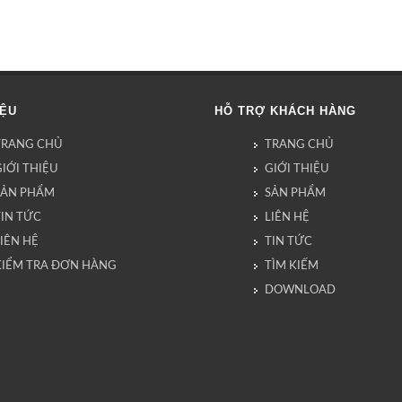
IỆU
HỖ TRỢ KHÁCH HÀNG
TRANG CHỦ
TRANG CHỦ
IỚI THIỆU
GIỚI THIỆU
SẢN PHẨM
SẢN PHẨM
TIN TỨC
LIÊN HỆ
IÊN HỆ
TIN TỨC
KIỂM TRA ĐƠN HÀNG
TÌM KIẾM
DOWNLOAD