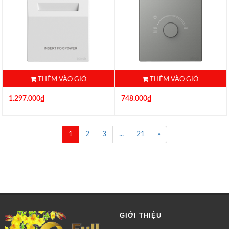
58E602
58E101-61
THÊM VÀO GIỎ
THÊM VÀO GIỎ
1.297.000₫
748.000₫
1
2
3
...
21
»
GIỚI THIỆU