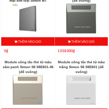
mặt kim loại Simon M7
(đế vuông)
661011M-2B
58E601-61
661011M-2B
THÊM VÀO GIỎ
THÊM VÀO GIỎ
0₫
1.018.000₫
Module công tắc thẻ từ màu
Module công tắc thẻ từ màu
sâm panh Simon S6 58E601-46
trắng Simon S6 58E601 (đế
(đế vuông)
vuông)
58E601-46
58E601