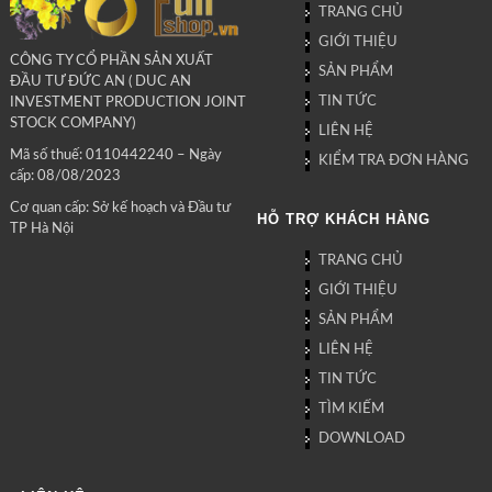
TRANG CHỦ
GIỚI THIỆU
CÔNG TY CỔ PHẦN SẢN XUẤT
SẢN PHẨM
ĐẦU TƯ ĐỨC AN ( DUC AN
TIN TỨC
INVESTMENT PRODUCTION JOINT
STOCK COMPANY)
LIÊN HỆ
Mã số thuế: 0110442240 – Ngày
KIỂM TRA ĐƠN HÀNG
cấp: 08/08/2023
Cơ quan cấp: Sở kế hoạch và Đầu tư
HỖ TRỢ KHÁCH HÀNG
TP Hà Nội
TRANG CHỦ
GIỚI THIỆU
SẢN PHẨM
LIÊN HỆ
TIN TỨC
TÌM KIẾM
DOWNLOAD