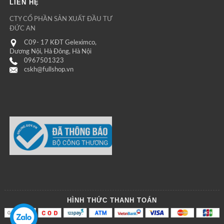
LIÊN HỆ
CTY CỔ PHẦN SẢN XUẤT ĐẦU TƯ
ĐỨC AN
C09- 17 KĐT Geleximco,
Dương Nội, Hà Đông, Hà Nội
0967501323
cskh@fullshop.vn
HÌNH THỨC THANH TOÁN