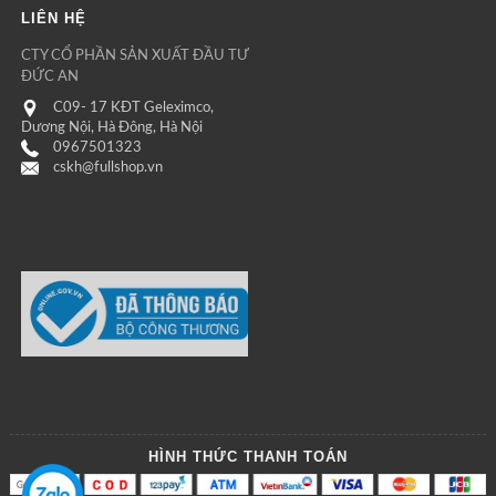
LIÊN HỆ
CTY CỔ PHẦN SẢN XUẤT ĐẦU TƯ
ĐỨC AN
C09- 17 KĐT Geleximco,
Dương Nội, Hà Đông, Hà Nội
0967501323
cskh@fullshop.vn
HÌNH THỨC THANH TOÁN