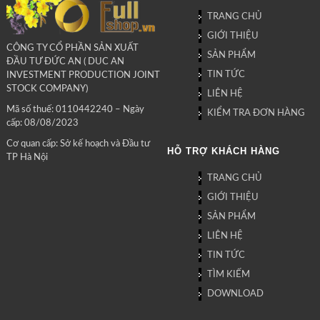
TRANG CHỦ
GIỚI THIỆU
CÔNG TY CỔ PHẦN SẢN XUẤT
SẢN PHẨM
ĐẦU TƯ ĐỨC AN ( DUC AN
TIN TỨC
INVESTMENT PRODUCTION JOINT
STOCK COMPANY)
LIÊN HỆ
Mã số thuế: 0110442240 – Ngày
KIỂM TRA ĐƠN HÀNG
cấp: 08/08/2023
Cơ quan cấp: Sở kế hoạch và Đầu tư
HỖ TRỢ KHÁCH HÀNG
TP Hà Nội
TRANG CHỦ
GIỚI THIỆU
SẢN PHẨM
LIÊN HỆ
TIN TỨC
TÌM KIẾM
DOWNLOAD