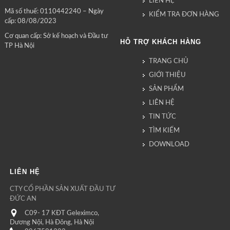
LIÊN HỆ
Mã số thuế: 0110442240 – Ngày
KIỂM TRA ĐƠN HÀNG
cấp: 08/08/2023
Cơ quan cấp: Sở kế hoạch và Đầu tư
HỖ TRỢ KHÁCH HÀNG
TP Hà Nội
TRANG CHỦ
GIỚI THIỆU
SẢN PHẨM
LIÊN HỆ
TIN TỨC
TÌM KIẾM
DOWNLOAD
LIÊN HỆ
CTY CỔ PHẦN SẢN XUẤT ĐẦU TƯ
ĐỨC AN
C09- 17 KĐT Geleximco,
Dương Nội, Hà Đông, Hà Nội