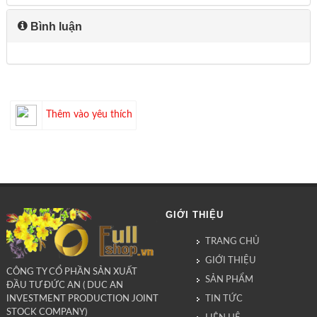
Bình luận
Thêm vào yêu thích
GIỚI THIỆU
TRANG CHỦ
GIỚI THIỆU
CÔNG TY CỔ PHẦN SẢN XUẤT
SẢN PHẨM
ĐẦU TƯ ĐỨC AN ( DUC AN
TIN TỨC
INVESTMENT PRODUCTION JOINT
STOCK COMPANY)