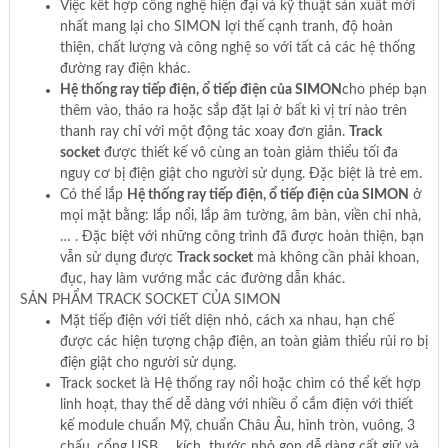
Việc kết hợp công nghệ hiện đại và kỹ thuật sản xuất mới
nhất mang lại cho SIMON lợi thế cạnh tranh, độ hoàn
thiện, chất lượng và công nghệ so với tất cả các hệ thống
đường ray điện khác.
Hệ thống ray tiếp điện, ổ tiếp điện của SIMON
cho phép bạn
thêm vào, tháo ra hoặc sắp đặt lại ở bất kì vị trí nào trên
thanh ray chỉ với một động tác xoay đơn giản.
Track
socket
được thiết kế vô cùng an toàn giảm thiểu tối đa
nguy cơ bị điện giật cho người sử dụng. Đặc biệt là trẻ em.
Có thể lắp
Hệ thống ray tiếp điện, ổ tiếp điện của SIMON
ở
mọi mặt bằng: lắp nổi, lắp âm tường, âm bàn, viền chỉ nhà,
… . Đặc biệt với những công trình đã được hoàn thiện, bạn
vẫn sử dụng được
Track socket
mà không cần phải khoan,
đục, hay làm vướng mắc các đường dẫn khác.
SẢN PHẨM TRACK SOCKET CỦA SIMON
Mặt tiếp điện với tiết diện nhỏ, cách xa nhau, hạn chế
được các hiện tượng chập điện, an toàn giảm thiểu rủi ro bị
điện giật cho người sử dụng.
Track socket là Hệ thống ray nổi hoặc chìm có thể kết hợp
linh hoạt, thay thế dễ dàng với nhiều ổ cắm điện với thiết
kế module chuẩn Mỹ, chuẩn Châu Âu, hình tròn, vuông, 3
chấu, cổng USB,… kích thước nhỏ gọn dễ dàng cất giữ và