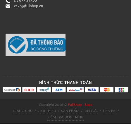
0967501323
cskh@fullshop.vn
HÌNH THỨC THANH TOÁN
Copyright 2016 ©
FullShop
|
Sapo
TRANG CHỦ
/
GIỚI THIỆU
/
SẢN PHẨM
/
TIN TỨC
/
LIÊN HỆ
/
KIỂM TRA ĐƠN HÀNG