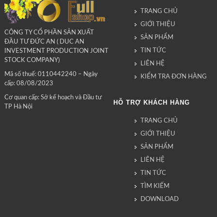
TRANG CHỦ
GIỚI THIỆU
CÔNG TY CỔ PHẦN SẢN XUẤT
SẢN PHẨM
ĐẦU TƯ ĐỨC AN ( DUC AN
TIN TỨC
INVESTMENT PRODUCTION JOINT
STOCK COMPANY)
LIÊN HỆ
Mã số thuế: 0110442240 – Ngày
KIỂM TRA ĐƠN HÀNG
cấp: 08/08/2023
Cơ quan cấp: Sở kế hoạch và Đầu tư
HỖ TRỢ KHÁCH HÀNG
TP Hà Nội
TRANG CHỦ
GIỚI THIỆU
SẢN PHẨM
LIÊN HỆ
TIN TỨC
TÌM KIẾM
DOWNLOAD