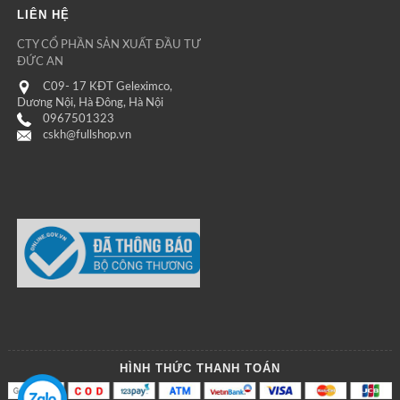
LIÊN HỆ
CTY CỔ PHẦN SẢN XUẤT ĐẦU TƯ
ĐỨC AN
C09- 17 KĐT Geleximco,
Dương Nội, Hà Đông, Hà Nội
0967501323
cskh@fullshop.vn
HÌNH THỨC THANH TOÁN