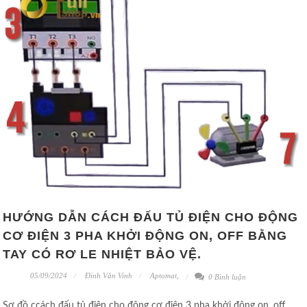
HƯỚNG DẪN CÁCH ĐẤU TỦ ĐIỆN CHO ĐỘNG
CƠ ĐIỆN 3 PHA KHỞI ĐỘNG ON, OFF BẰNG
TAY CÓ RƠ LE NHIỆT BẢO VỆ.
05/09/2024
Đinh Văn Vinh
Aptomat
,
0 Bình luận
Sơ đồ ccách đấu tủ điện cho động cơ điện 3 pha khởi động on, off