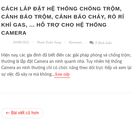
CÁCH LẮP ĐẶT HỆ THỐNG CHỐNG TRỘM,
CẢNH BÁO TRỘM, CẢNH BÁO CHÁY, RÒ RỈ
KHÍ GAS, ... HỖ TRỢ CHO HỆ THỐNG
CAMERA
04/08/2022
Đoàn Xuân Sang
Kawasan
,
0 Bình luận
Hiện nay, các gia đình đã biết điến các giải pháp phòng và chống trộm,
thường là lắp đặt Camera an ninh quanh nhà. Tuy nhiên hệ thống
Camera an ninh thường chỉ có chức năng theo dõi trực tiếp và xem lại
Xem tiếp
sự việc đã xảy ra mà không...
← Bài viết cũ hơn