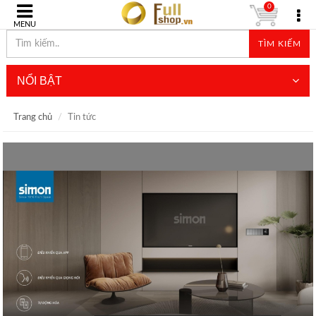
0
MENU
TÌM KIẾM
NỔI BẬT
Trang chủ
Tin tức