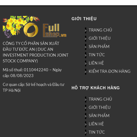
GIỚI THIỆU
TRANG CHỦ
GIỚI THIỆU
CÔNG TY CỔ PHẦN SẢN XUẤT
SẢN PHẨM
ĐẦU TƯ ĐỨC AN ( DUC AN
TIN TỨC
INVESTMENT PRODUCTION JOINT
STOCK COMPANY)
LIÊN HỆ
Mã số thuế: 0110442240 – Ngày
KIỂM TRA ĐƠN HÀNG
cấp: 08/08/2023
Cơ quan cấp: Sở kế hoạch và Đầu tư
HỖ TRỢ KHÁCH HÀNG
TP Hà Nội
TRANG CHỦ
GIỚI THIỆU
SẢN PHẨM
LIÊN HỆ
TIN TỨC