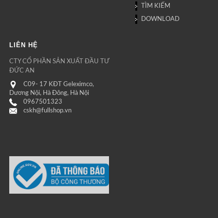
TÌM KIẾM
DOWNLOAD
LIÊN HỆ
CTY CỔ PHẦN SẢN XUẤT ĐẦU TƯ
ĐỨC AN
C09- 17 KĐT Geleximco,
Dương Nội, Hà Đông, Hà Nội
0967501323
cskh@fullshop.vn