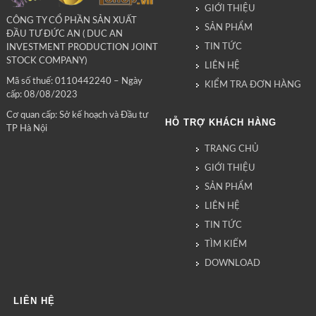
GIỚI THIỆU
CÔNG TY CỔ PHẦN SẢN XUẤT
SẢN PHẨM
ĐẦU TƯ ĐỨC AN ( DUC AN
TIN TỨC
INVESTMENT PRODUCTION JOINT
STOCK COMPANY)
LIÊN HỆ
Mã số thuế: 0110442240 – Ngày
KIỂM TRA ĐƠN HÀNG
cấp: 08/08/2023
Cơ quan cấp: Sở kế hoạch và Đầu tư
HỖ TRỢ KHÁCH HÀNG
TP Hà Nội
TRANG CHỦ
GIỚI THIỆU
SẢN PHẨM
LIÊN HỆ
TIN TỨC
TÌM KIẾM
DOWNLOAD
LIÊN HỆ