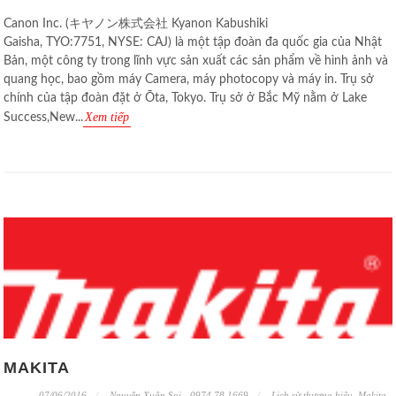
Canon Inc. (キヤノン株式会社 Kyanon Kabushiki
Gaisha, TYO:7751, NYSE: CAJ) là một tập đoàn đa quốc gia của Nhật
Bản, một công ty trong lĩnh vực sản xuất các sản phẩm về hình ảnh và
quang học, bao gồm máy Camera, máy photocopy và máy in. Trụ sở
chính của tập đoàn đặt ở Ōta, Tokyo. Trụ sở ở Bắc Mỹ nằm ở Lake
Xem tiếp
Success,New...
MAKITA
07/06/2016
Nguyễn Xuân Soi - 0974 78 1669
Lịch sử thương hiệu
,
Makita
,