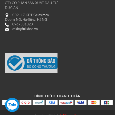
CTY CỔ PHẦN SẢN XUẤT ĐẦU TƯ
ĐỨC AN
C09- 17 KĐT Geleximco,
Dương Nội, Hà Đông, Hà Nội
0967501323
cskh@fullshop.vn
HÌNH THỨC THANH TOÁN