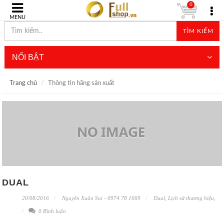
0
MENU
TÌM KIẾM
NỔI BẬT
Trang chủ
Thông tin hãng sản xuất
DUAL
20/08/2016
Nguyễn Xuân Soi - 0974 78 1669
Dual
,
Lịch sử thương hiệu
,
0 Bình luận