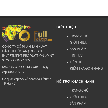
GIỚI THIỆU
TRANG CHỦ
GIỚI THIỆU
CÔNG TY CỔ PHẦN SẢN XUẤT
SẢN PHẨM
ĐẦU TƯ ĐỨC AN ( DUC AN
TIN TỨC
INVESTMENT PRODUCTION JOINT
STOCK COMPANY)
LIÊN HỆ
Mã số thuế: 0110442240 – Ngày
KIỂM TRA ĐƠN HÀNG
cấp: 08/08/2023
Cơ quan cấp: Sở kế hoạch và Đầu tư
HỖ TRỢ KHÁCH HÀNG
TP Hà Nội
TRANG CHỦ
GIỚI THIỆU
SẢN PHẨM