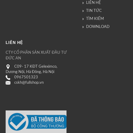
LIÊN HỆ
TIN TỨC
TÌM KIẾM
DOWNLOAD
LIÊN HỆ
CTY CỔ PHẦN SẢN XUẤT ĐẦU TƯ
ĐỨC AN
C09- 17 KĐT Geleximco,
Dương Nội, Hà Đông, Hà Nội
0967501323
cskh@fullshop.vn