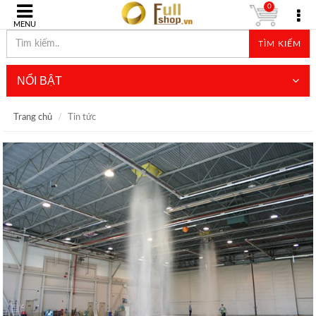
0
MENU
TÌM KIẾM
NỔI BẬT
Trang chủ
Tin tức