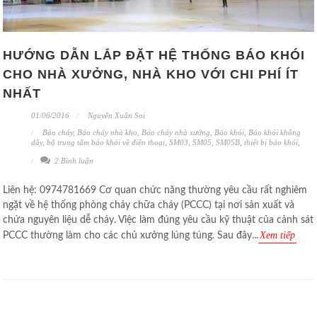
HƯỚNG DẪN LẮP ĐẶT HỆ THỐNG BÁO KHÓI
CHO NHÀ XƯỞNG, NHÀ KHO VỚI CHI PHÍ ÍT
NHẤT
01/06/2016
Nguyễn Xuân Soi
Báo cháy
,
Báo cháy nhà kho
,
Báo cháy nhà xưởng
,
Báo khói
,
Báo khói không
dây
,
bộ trung tâm báo khói về điện thoại
,
SM03
,
SM05
,
SM05B
,
thiết bị báo khói
,
2 Bình luận
Liên hệ: 0974781669 Cơ quan chức năng thường yêu cầu rất nghiêm
ngặt về hệ thống phòng cháy chữa cháy (PCCC) tại nơi sản xuất và
chứa nguyên liệu dễ cháy. Việc làm đúng yêu cầu kỹ thuật của cảnh sát
Xem tiếp
PCCC thường làm cho các chủ xưởng lúng túng. Sau đây...