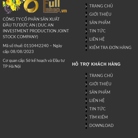
TRANG CHỦ
GIỚI THIỆU
CÔNG TY CỔ PHẦN SẢN XUẤT
SẢN PHẨM
ĐẦU TƯ ĐỨC AN ( DUC AN
TIN TỨC
INVESTMENT PRODUCTION JOINT
STOCK COMPANY)
LIÊN HỆ
Mã số thuế: 0110442240 – Ngày
KIỂM TRA ĐƠN HÀNG
cấp: 08/08/2023
Cơ quan cấp: Sở kế hoạch và Đầu tư
HỖ TRỢ KHÁCH HÀNG
TP Hà Nội
TRANG CHỦ
GIỚI THIỆU
SẢN PHẨM
LIÊN HỆ
TIN TỨC
TÌM KIẾM
DOWNLOAD