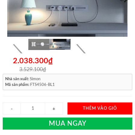
2.038.300₫
3.529.100₫
Nhà sản xuất:
Simon
Mã sản phẩm:
FTS4506-BL1
THÊM VÀO GIỎ
MUA NGAY