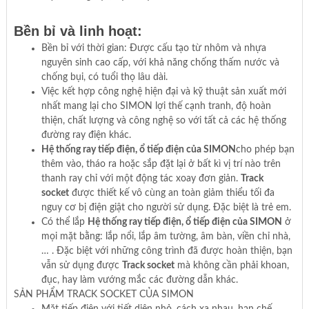
Bền bỉ và linh hoạt:
Bền bỉ với thời gian: Được cấu tạo từ nhôm và nhựa
nguyên sinh cao cấp, với khả năng chống thấm nước và
chống bụi, có tuổi thọ lâu dài.
Việc kết hợp công nghệ hiện đại và kỹ thuật sản xuất mới
nhất mang lại cho SIMON lợi thế cạnh tranh, độ hoàn
thiện, chất lượng và công nghệ so với tất cả các hệ thống
đường ray điện khác.
Hệ thống ray tiếp điện, ổ tiếp điện của SIMON
cho phép bạn
thêm vào, tháo ra hoặc sắp đặt lại ở bất kì vị trí nào trên
thanh ray chỉ với một động tác xoay đơn giản.
Track
socket
được thiết kế vô cùng an toàn giảm thiểu tối đa
nguy cơ bị điện giật cho người sử dụng. Đặc biệt là trẻ em.
Có thể lắp
Hệ thống ray tiếp điện, ổ tiếp điện của SIMON
ở
mọi mặt bằng: lắp nổi, lắp âm tường, âm bàn, viền chỉ nhà,
… . Đặc biệt với những công trình đã được hoàn thiện, bạn
vẫn sử dụng được
Track socket
mà không cần phải khoan,
đục, hay làm vướng mắc các đường dẫn khác.
SẢN PHẨM TRACK SOCKET CỦA SIMON
Mặt tiếp điện với tiết diện nhỏ, cách xa nhau, hạn chế