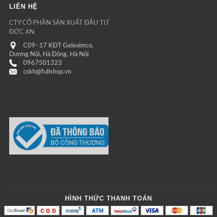
LIÊN HỆ
CTY CỔ PHẦN SẢN XUẤT ĐẦU TƯ
ĐỨC AN
C09- 17 KĐT Geleximco,
Dương Nội, Hà Đông, Hà Nội
0967501323
cskh@fullshop.vn
HÌNH THỨC THANH TOÁN