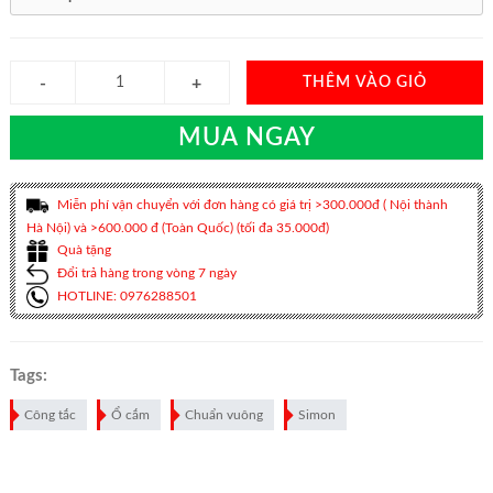
THÊM VÀO GIỎ
MUA NGAY
Miễn phí vận chuyển với đơn hàng có giá trị >300.000đ ( Nội thành
Hà Nội) và >600.000 đ (Toàn Quốc) (tối đa 35.000đ)
Quà tặng
Đổi trả hàng trong vòng 7 ngày
HOTLINE: 0976288501
Tags:
Công tắc
Ổ cắm
Chuẩn vuông
Simon