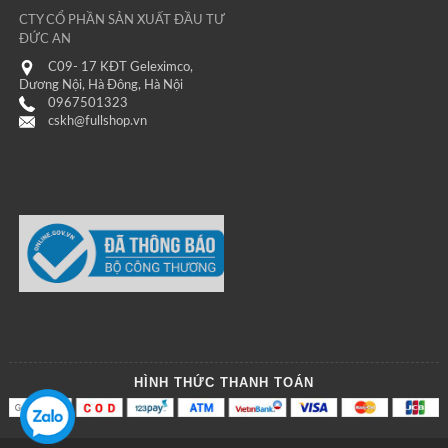
CTY CỔ PHẦN SẢN XUẤT ĐẦU TƯ
ĐỨC AN
C09- 17 KĐT Geleximco,
Dương Nội, Hà Đông, Hà Nội
0967501323
cskh@fullshop.vn
HÌNH THỨC THANH TOÁN