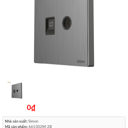
0₫
Nhà sản xuất:
Simon
Mã sản phẩm:
665302M-2B