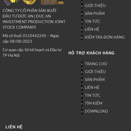
GIỚI THIỆU
CÔNG TY CỔ PHẦN SẢN XUẤT
SẢN PHẨM
ĐẦU TƯ ĐỨC AN ( DUC AN
TIN TỨC
INVESTMENT PRODUCTION JOINT
STOCK COMPANY)
LIÊN HỆ
Mã số thuế: 0110442240 – Ngày
KIỂM TRA ĐƠN HÀNG
cấp: 08/08/2023
Cơ quan cấp: Sở kế hoạch và Đầu tư
HỖ TRỢ KHÁCH HÀNG
TP Hà Nội
TRANG CHỦ
GIỚI THIỆU
SẢN PHẨM
LIÊN HỆ
TIN TỨC
TÌM KIẾM
DOWNLOAD
LIÊN HỆ