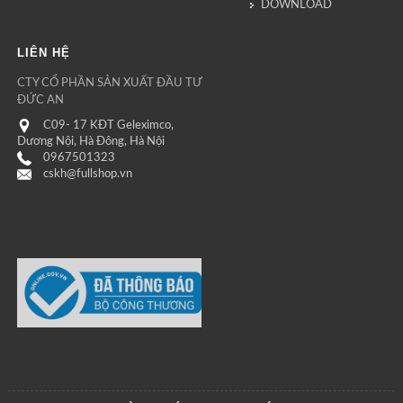
DOWNLOAD
LIÊN HỆ
CTY CỔ PHẦN SẢN XUẤT ĐẦU TƯ
ĐỨC AN
C09- 17 KĐT Geleximco,
Dương Nội, Hà Đông, Hà Nội
0967501323
cskh@fullshop.vn