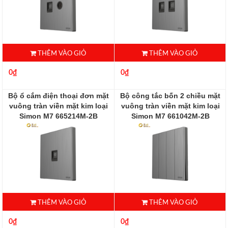
THÊM VÀO GIỎ
THÊM VÀO GIỎ
0₫
0₫
Bộ ổ cắm điện thoại đơn mặt
Bộ công tắc bốn 2 chiều mặt
vuông tràn viền mặt kim loại
vuông tràn viền mặt kim loại
Simon M7 665214M-2B
Simon M7 661042M-2B
665214M-2B
661042M-2B
THÊM VÀO GIỎ
THÊM VÀO GIỎ
0₫
0₫