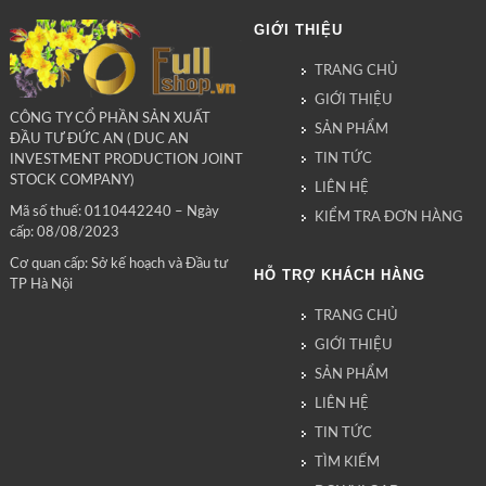
GIỚI THIỆU
TRANG CHỦ
GIỚI THIỆU
CÔNG TY CỔ PHẦN SẢN XUẤT
SẢN PHẨM
ĐẦU TƯ ĐỨC AN ( DUC AN
TIN TỨC
INVESTMENT PRODUCTION JOINT
STOCK COMPANY)
LIÊN HỆ
Mã số thuế: 0110442240 – Ngày
KIỂM TRA ĐƠN HÀNG
cấp: 08/08/2023
Cơ quan cấp: Sở kế hoạch và Đầu tư
HỖ TRỢ KHÁCH HÀNG
TP Hà Nội
TRANG CHỦ
GIỚI THIỆU
SẢN PHẨM
LIÊN HỆ
TIN TỨC
TÌM KIẾM