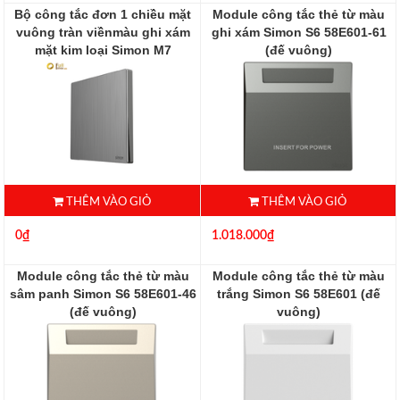
Bộ công tắc đơn 1 chiều mặt
Module công tắc thẻ từ màu
vuông tràn viềnmàu ghi xám
ghi xám Simon S6 58E601-61
mặt kim loại Simon M7
(đế vuông)
661011M-2B
58E601-61
661011M-2B
THÊM VÀO GIỎ
THÊM VÀO GIỎ
0₫
1.018.000₫
Module công tắc thẻ từ màu
Module công tắc thẻ từ màu
sâm panh Simon S6 58E601-46
trắng Simon S6 58E601 (đế
(đế vuông)
vuông)
58E601-46
58E601