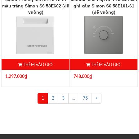
màu trắng Simon S6 58E602 (đế
ghi xám Simon S6 58E101-61
vuông)
(đế vuông)
58E602
58E101-61
THÊM VÀO GIỎ
THÊM VÀO GIỎ
1.297.000₫
748.000₫
1
2
3
...
75
»