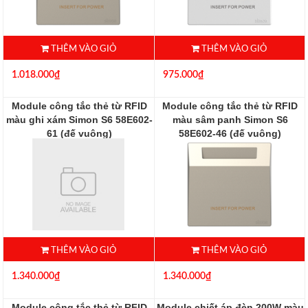
THÊM VÀO GIỎ
THÊM VÀO GIỎ
1.018.000₫
975.000₫
Module công tắc thẻ từ RFID
Module công tắc thẻ từ RFID
màu ghi xám Simon S6 58E602-
màu sâm panh Simon S6
61 (đế vuông)
58E602-46 (đế vuông)
58E602-61
58E602-46
THÊM VÀO GIỎ
THÊM VÀO GIỎ
1.340.000₫
1.340.000₫
Module công tắc thẻ từ RFID
Module chiết áp đèn 200W màu