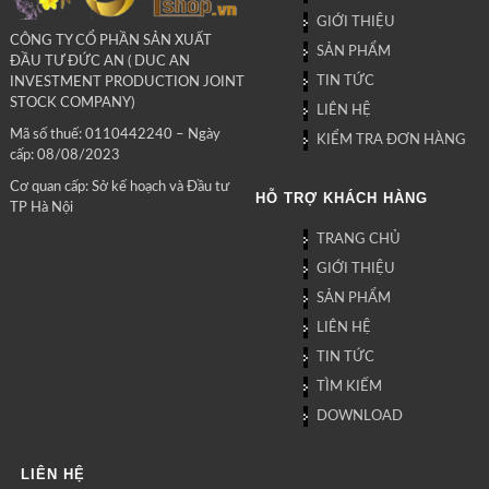
GIỚI THIỆU
CÔNG TY CỔ PHẦN SẢN XUẤT
SẢN PHẨM
ĐẦU TƯ ĐỨC AN ( DUC AN
TIN TỨC
INVESTMENT PRODUCTION JOINT
STOCK COMPANY)
LIÊN HỆ
Mã số thuế: 0110442240 – Ngày
KIỂM TRA ĐƠN HÀNG
cấp: 08/08/2023
Cơ quan cấp: Sở kế hoạch và Đầu tư
HỖ TRỢ KHÁCH HÀNG
TP Hà Nội
TRANG CHỦ
GIỚI THIỆU
SẢN PHẨM
LIÊN HỆ
TIN TỨC
TÌM KIẾM
DOWNLOAD
LIÊN HỆ