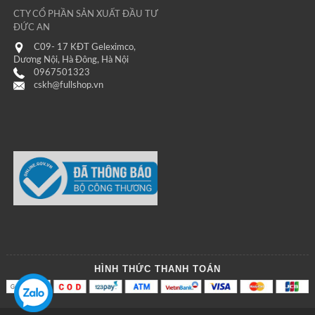
CTY CỔ PHẦN SẢN XUẤT ĐẦU TƯ
ĐỨC AN
C09- 17 KĐT Geleximco,
Dương Nội, Hà Đông, Hà Nội
0967501323
cskh@fullshop.vn
HÌNH THỨC THANH TOÁN