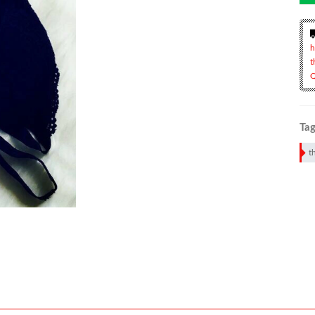
h
t
Q
Tag
t