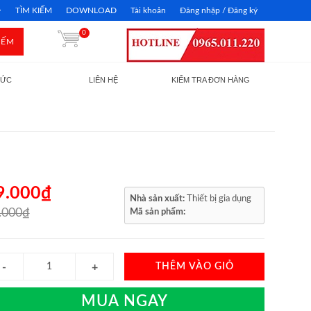
TÌM KIẾM
DOWNLOAD
Tài khoản
Đăng nhập / Đăng ký
0
IẾM
TỨC
LIÊN HỆ
KIỂM TRA ĐƠN HÀNG
9.000₫
Nhà sản xuất:
Thiết bị gia dụng
.000₫
Mã sản phẩm:
THÊM VÀO GIỎ
MUA NGAY