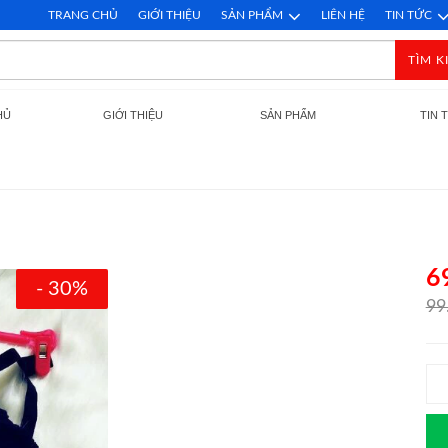
TRANG CHỦ
GIỚI THIỆU
SẢN PHẨM
LIÊN HỆ
TIN TỨC
TÌM K
HỦ
GIỚI THIỆU
SẢN PHẨM
TIN 
6
- 30%
99