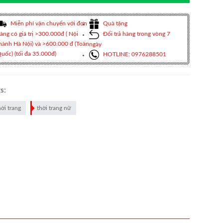
Miễn phí vận chuyển với đơn
Quà tặng
àng có giá trị >300.000đ ( Nội
Đổi trả hàng trong vòng 7
hành Hà Nội) và >600.000 đ (Toàn
ngày
uốc) (tối đa 35.000đ)
HOTLINE: 0976288501
s:
hời trang
thời trang nữ