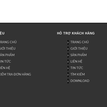
IỆU
HỖ TRỢ KHÁCH HÀNG
TRANG CHỦ
TRANG CHỦ
IỚI THIỆU
GIỚI THIỆU
SẢN PHẨM
SẢN PHẨM
TIN TỨC
LIÊN HỆ
IÊN HỆ
TIN TỨC
KIỂM TRA ĐƠN HÀNG
TÌM KIẾM
DOWNLOAD