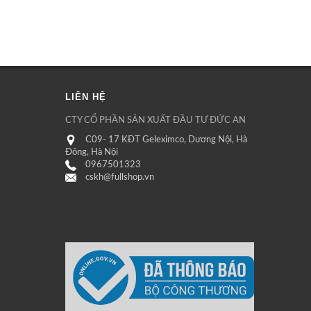
LIÊN HỆ
CTY CỔ PHẦN SẢN XUẤT ĐẦU TƯ ĐỨC AN
C09- 17 KĐT Geleximco, Dương Nội, Hà
Đông, Hà Nội
0967501323
cskh@fullshop.vn