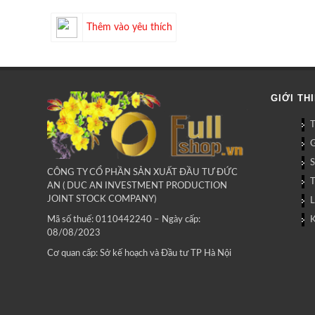
Thêm vào yêu thích
GIỚI TH
G
CÔNG TY CỔ PHẦN SẢN XUẤT ĐẦU TƯ ĐỨC
AN ( DUC AN INVESTMENT PRODUCTION
JOINT STOCK COMPANY)
L
Mã số thuế: 0110442240 – Ngày cấp:
08/08/2023
Cơ quan cấp: Sở kế hoạch và Đầu tư TP Hà Nội