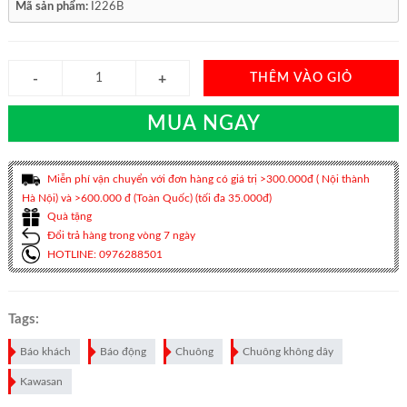
Mã sản phẩm:
I226B
THÊM VÀO GIỎ
MUA NGAY
Miễn phí vận chuyển với đơn hàng có giá trị >300.000đ ( Nội thành
Hà Nội) và >600.000 đ (Toàn Quốc) (tối đa 35.000đ)
Quà tặng
Đổi trả hàng trong vòng 7 ngày
HOTLINE: 0976288501
Tags:
Báo khách
Báo động
Chuông
Chuông không dây
Kawasan