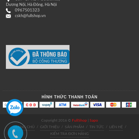
Dương Nội, Hà Đông, Hà Nội
0967501323
cskh@fullshop.vn
HÌNH THỨC THANH TOÁN
Copyright 2016 ©
FullShop
|
Sapo
TRANG CHỦ
/
GIỚI THIỆU
/
SẢN PHẨM
/
TIN TỨC
/
LIÊN HỆ
/
KIỂM TRA ĐƠN HÀNG