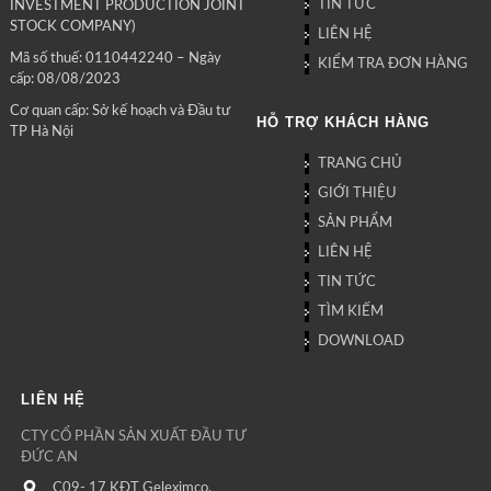
TIN TỨC
INVESTMENT PRODUCTION JOINT
STOCK COMPANY)
LIÊN HỆ
Mã số thuế: 0110442240 – Ngày
KIỂM TRA ĐƠN HÀNG
cấp: 08/08/2023
Cơ quan cấp: Sở kế hoạch và Đầu tư
HỖ TRỢ KHÁCH HÀNG
TP Hà Nội
TRANG CHỦ
GIỚI THIỆU
SẢN PHẨM
LIÊN HỆ
TIN TỨC
TÌM KIẾM
DOWNLOAD
LIÊN HỆ
CTY CỔ PHẦN SẢN XUẤT ĐẦU TƯ
ĐỨC AN
C09- 17 KĐT Geleximco,