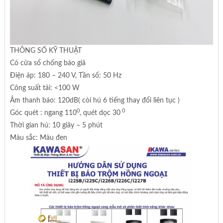
THÔNG SỐ KỸ THUẬT
Có cửa sổ chống báo giả
Điện áp: 180 – 240 V, Tần số: 50 Hz
Công suất tải: <100 W
Âm thanh báo: 120dB( còi hú 6 tiếng thay đổi liên tục )
0
0
Góc quét : ngang 110
, quét dọc 30
Thời gian hú: 10 giây – 5 phút
Màu sắc: Màu đen