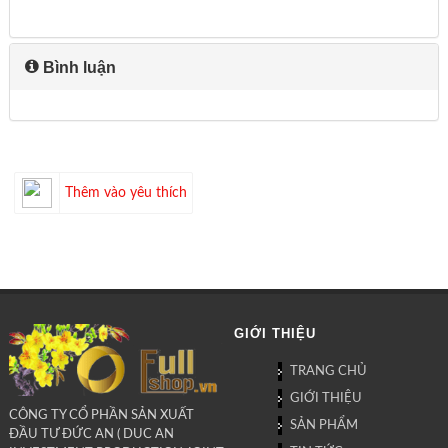
Bình luận
Thêm vào yêu thích
GIỚI THIỆU
TRANG CHỦ
GIỚI THIỆU
CÔNG TY CỔ PHẦN SẢN XUẤT
SẢN PHẨM
ĐẦU TƯ ĐỨC AN ( DUC AN