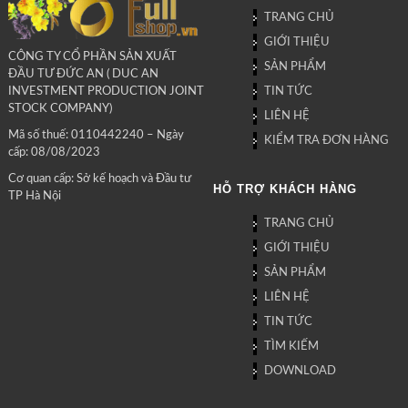
TRANG CHỦ
GIỚI THIỆU
CÔNG TY CỔ PHẦN SẢN XUẤT
SẢN PHẨM
ĐẦU TƯ ĐỨC AN ( DUC AN
TIN TỨC
INVESTMENT PRODUCTION JOINT
STOCK COMPANY)
LIÊN HỆ
Mã số thuế: 0110442240 – Ngày
KIỂM TRA ĐƠN HÀNG
cấp: 08/08/2023
Cơ quan cấp: Sở kế hoạch và Đầu tư
HỖ TRỢ KHÁCH HÀNG
TP Hà Nội
TRANG CHỦ
GIỚI THIỆU
SẢN PHẨM
LIÊN HỆ
TIN TỨC
TÌM KIẾM
DOWNLOAD