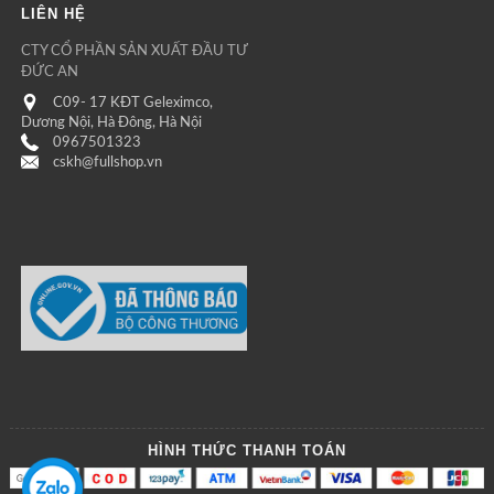
LIÊN HỆ
CTY CỔ PHẦN SẢN XUẤT ĐẦU TƯ
ĐỨC AN
C09- 17 KĐT Geleximco,
Dương Nội, Hà Đông, Hà Nội
0967501323
cskh@fullshop.vn
HÌNH THỨC THANH TOÁN