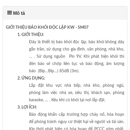
Mô tả
GIỚI THIỆU BÁO KHÓI ĐỘC LẬP KW - SM07
1. GIỚI THIỆU:
Đây là thiết bị báo khói độc lập, báo khói không dây
gắn trần, sử dụng cho gia đình, văn phòng, nhà kho,
… . Sử dụng nguồn Pin 9V. Khi phát hiện khói thì
đèn báo sẽ chớp liên tục và báo động, âm lượng
báo (Bíp…Bíp…) 85dB (3m).
2. ỨNG DỤNG:
Lắp đặt khu vực nhà bếp, nhà kho, phòng ngủ,
phòng làm việc nhà xe, siêu thị, khách sạn, phòng
karaoke, … . Kêu khi có khói tại nơi lắp đặt.
3. LỢI ÍCH:
Báo động khẩn cấp trường hợp cháy nổ, hỏa hoạn
để phòng tránh nguy cơ thiệt hại về người và tài sản.
Kịp thời phát hiện có hỏa hoạn để PCCC sớm nhất,