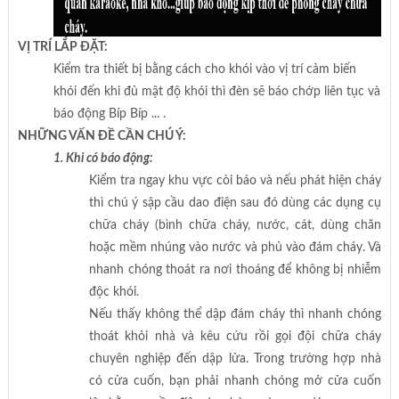
VỊ TRÍ LẮP ĐẶT:
Kiểm tra thiết bị bằng cách cho khói vào vị trí cảm biến
khói đến khi đủ mật độ khói thì đèn sẽ báo chớp liên tục và
báo động Bíp Bíp ... .
NHỮNG VẤN ĐỀ CẦN CHÚ Ý:
1. Khi có báo động:
Kiểm tra ngay khu vực còi báo và nếu phát hiện cháy
thì chú ý sập cầu dao điện sau đó dùng các dụng cụ
chữa cháy (bình chữa cháy, nước, cát, dùng chăn
hoặc mềm nhúng vào nước và phủ vào đám cháy. Và
nhanh chóng thoát ra nơi thoáng để không bị nhiễm
độc khói.
Nếu thấy không thể dập đám cháy thì nhanh chóng
thoát khỏi nhà và kêu cứu rồi gọi đội chữa cháy
chuyên nghiệp đến dập lửa. Trong trường hợp nhà
có cửa cuốn, bạn phải nhanh chóng mở cửa cuốn