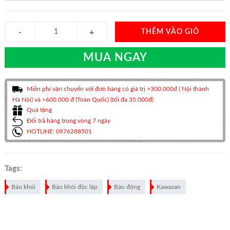
THÊM VÀO GIỎ
MUA NGAY
Miễn phí vận chuyển với đơn hàng có giá trị >300.000đ ( Nội thành
Hà Nội) và >600.000 đ (Toàn Quốc) (tối đa 35.000đ)
Quà tặng
Đổi trả hàng trong vòng 7 ngày
HOTLINE: 0976288501
Tags:
Báo khói
Báo khói độc lập
Báo động
Kawasan