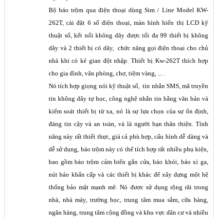
Bộ báo trộm qua điện thoại dùng Sim / Line Model KW-
262T, cài đặt 6 số điện thoại, màn hình hiển thị LCD kỹ
thuật số, kết nối không dây được tối đa 99 thiết bị không
dây và 2 thiết bị có dây, chức năng gọi điện thoại cho chủ
nhà khi có kẻ gian đột nhập. Thiết bị Kw-262T thích hợp
cho gia đình, văn phòng, chợ, tiệm vàng, ... .
Nó tích hợp giọng nói kỹ thuật số, tin nhắn SMS, mã truyền
tin không dây tự học, công nghệ nhắn tin bằng văn bản và
kiểm soát thiết bị từ xa, nó là sự lựa chọn của sự ổn định,
đáng tin cậy và an toàn, và là người bạn thân thiện. Tính
năng này rất thiết thực, giá cả phù hợp, cấu hình dễ dàng và
dễ sử dụng, báo trộm này có thể tích hợp rất nhiều phụ kiện,
bao gồm báo trộm cảm biến gắn cửa, báo khói, báo xì ga,
nút báo khẩn cấp và các thiết bị khác để xây dựng một hệ
thống bảo mật mạnh mẽ. Nó được sử dụng rộng rãi trong
nhà, nhà máy, trường học, trung tâm mua sắm, cữa hàng,
ngân hàng, trung tâm cộng đồng và khu vực dân cư và nhiều