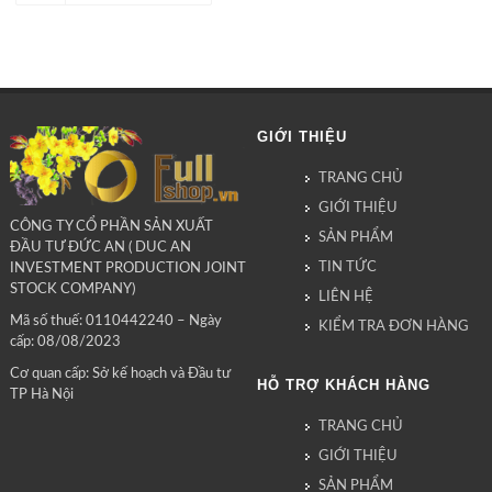
GIỚI THIỆU
TRANG CHỦ
GIỚI THIỆU
CÔNG TY CỔ PHẦN SẢN XUẤT
SẢN PHẨM
ĐẦU TƯ ĐỨC AN ( DUC AN
TIN TỨC
INVESTMENT PRODUCTION JOINT
STOCK COMPANY)
LIÊN HỆ
Mã số thuế: 0110442240 – Ngày
KIỂM TRA ĐƠN HÀNG
cấp: 08/08/2023
Cơ quan cấp: Sở kế hoạch và Đầu tư
HỖ TRỢ KHÁCH HÀNG
TP Hà Nội
TRANG CHỦ
GIỚI THIỆU
SẢN PHẨM