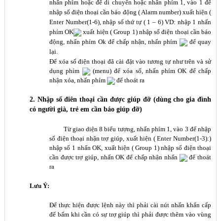
nhấn phím
hoặc
để di chuyển hoặc nhấn phím 1, vào 1 để
nhập số điện thoại cần báo động ( Alarm number) xuất hiện (
Enter Number(1-6), nhập số thứ tự ( 1 – 6) VD: nhập 1 nhấn
phím OK
xuất hiện ( Group 1) nhập số điện thoại cần báo
động, nhấn phím Ok để chấp nhận, nhấn phím
để quay
lại.
Để xóa số điện thoại đã cài đặt vào tương tự như trên và sử
dụng phím
(menu) để xóa số, nhấn phím OK để chấp
nhận xóa, nhấn phím
để thoát ra
2. Nhập số điên thoại cần được giúp đỡ (dùng cho gia đình
có người già, trẻ em cần báo giúp đỡ)
Từ giao diện 8 biểu tượng, nhấn phím 1, vào 3 để nhập
số điện thoại nhận trợ giúp, xuất hiện ( Enter Number(1-3):)
nhập số 1 nhấn OK, xuất hiện ( Group 1) nhập số điện thoại
cần được trợ giúp, nhấn OK để chấp nhận nhấn
để thoát
ra
Lưu Ý:
Để thực hiện được lệnh này thì phải cài nút nhấn khẩn cấp
để bấm khi cần có sự trợ giúp thì phải được thêm vào vùng