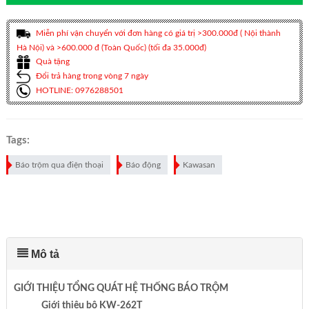
Miễn phí vận chuyển với đơn hàng có giá trị >300.000đ ( Nội thành
Hà Nội) và >600.000 đ (Toàn Quốc) (tối đa 35.000đ)
Quà tặng
Đổi trả hàng trong vòng 7 ngày
HOTLINE: 0976288501
Tags:
Báo trộm qua điện thoại
Báo động
Kawasan
Mô tả
GIỚI THIỆU TỔNG QUÁT HỆ THỐNG BÁO TRỘM
Giới thiệu bộ KW-262T