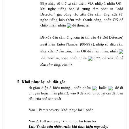
99)) nhập số thứ tự cần thêm VD: nhập 1 nhấn OK
khi nghe tiếng báo ở trung tâm phát ra “add
Detector” gạt công tắc trên đầu cảm ứng, cửa từ
nghe tiếng báo thêm mới thành công, nhấn OK để
chấp nhận, nhấn
để thoát ra
Để xóa đầu cảm ứng, cửa từ thì vào 4 ( Del Detector)
xuất hiện Enter Number (00-99):), nhập số đầu cảm
ứng, cửa từ cần xóa, nhấn OK để chấp nhận, nhấn
để thoát ra, hoặc nhấn phím
( **) để xóa tất cả
đầu cảm ứng/ cửa từ.
5. Khôi ph
ụ
c l
ạ
i cài đ
ặ
t g
ố
c
từ giao diện 8 biểu tượng , nhấn phím
hoặc
để di
chuyển hoặc nhấn phím3, vào 0 để khôi phục lại cài đặt ban
đầu của nhà sản xuất
Vào 1.Part recovery: khôi phục lại 1 phần
Vào 2. Full recovery: khôi phục lại toàn bộ
Lưu Ý: cần cân nhắc trước khi thực hiện mục này!