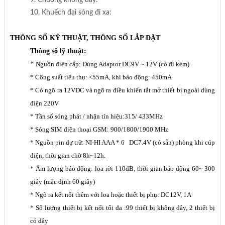
10. Khuếch đại sóng đi xa:
THÔNG SỐ KỸ THUẬT, THÔNG SỐ LẮP ĐẶT
Thông số lỹ thuật:
*
Nguồn điện cấp: Dùng Adaptor DC9V ~ 12V (có đi kèm)
*
Công suất tiêu thụ: <55mA, khi báo động: 450mA
*
Có ngõ ra 12VDC và ngõ ra điều khiển tắt mở thiết bị ngoài dùng
điện 220V
* Tần số sóng phát / nhận tín hiệu:315/ 433MHz
*
Sóng SIM điện thoại GSM: 900/1800/1900 MHz
*
Nguồn pin dự trữ: NI-HI AAA * 6 DC7.4V (có sẵn) phòng khi cúp
điện, thời gian chờ 8h~12h.
*
Âm lượng báo động: loa rời 110dB, thời gian báo động 60~ 300
giây (mặc định 60 giây)
*
Ngõ ra kết nối thêm với loa hoặc thiết bị phụ: DC12V, 1A
*
Số lượng thiết bị kết nối tối đa :99 thiết bị không dây, 2 thiết bị
có dây