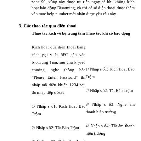
zone 90, vùng này được ưu tiên ngay cả khi không kích
hoạt báo động Disarming, và chỉ có số điện thoại được thêm
vào mục help number mới nhận được yêu cầu này.
3. Các thao tác qua đi
ệ
n tho
ạ
i
Thao tác kích về bộ trung tâm
Thao tác khi có báo đ
ộ
ng
Kích ho
ạ
t qua đi
ệ
n tho
ạ
i b
ằ
ng
cách g
ọ
i v
ề
s
ố
ĐT g
ắ
n vào
b
ộ
Trung Tâm, sau chu k
ỳ
reo
1/ Nh
ậ
p s
ố
1: Kích Ho
ạ
t Báo
chuông, nghe thông báo
Tr
ộ
m
“Please Enter Password” thì
nh
ậ
p mã đi
ề
u khi
ể
n 1234 sau
2/ Nh
ậ
p s
ố
2: T
ắ
t Báo Tr
ộ
m
đó nh
ậ
p ti
ế
p s
ố
sau
3/ Nh
ậ
p s
ố
3: Nghe âm
1/ Nh
ậ
p s
ố
1: Kích Ho
ạ
t Báo
thanh hi
ệ
n trư
ờ
ng
Tr
ộ
m
4/ Nh
ậ
p s
ố
4: T
ắ
t âm thanh
2/ Nh
ậ
p s
ố
2: T
ắ
t Báo Tr
ộ
m
hi
ệ
n trư
ờ
ng