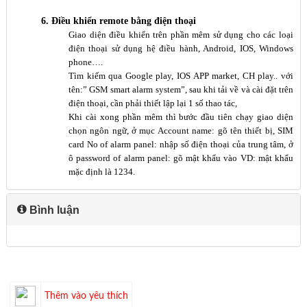
6. Đi
ề
u khi
ể
n remote b
ằ
ng đi
ệ
n tho
ạ
i
Giao diện điều khiển trên phần mêm sử dụng cho các loại
điện thoại sử dụng hệ điều hành, Android, IOS, Windows
phone….
Tìm kiếm qua Google play, IOS APP market, CH play.. với
tên:” GSM smart alarm system”, sau khi tải về và cài đặt trên
điện thoại, cần phải thiết lập lại 1 số thao tác,
Khi cài xong phần mêm thì bước đầu tiên chạy giao diện
chọn ngôn ngữ, ở mục Account name: gõ tên thiết bị, SIM
card No of alarm panel: nhập số điện thoại của trung tâm, ở
ô password of alarm panel: gõ mật khẩu vào VD: mật khẩu
mặc định là 1234.
Bình luận
Thêm vào yêu thích