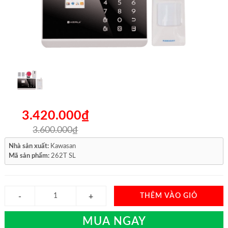
3.420.000₫
3.600.000₫
Nhà sản xuất:
Kawasan
Mã sản phẩm:
262T SL
THÊM VÀO GIỎ
MUA NGAY