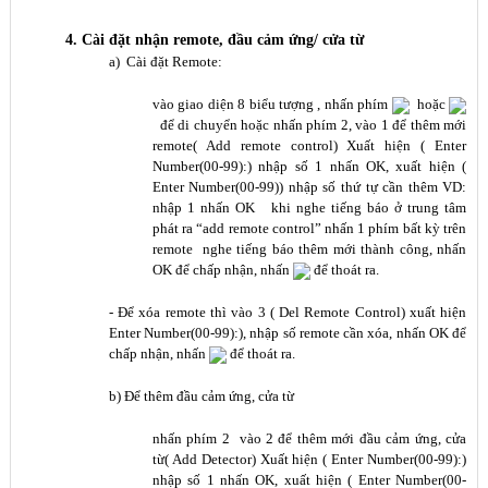
4. Cài đ
ặ
t nhận remote, đ
ầ
u c
ả
m
ứ
ng/ c
ử
a t
ừ
a) Cài đặt Remote:
vào giao diện 8 biểu tượng , nhấn phím
hoặc
để di chuyển hoặc nhấn phím 2, vào 1 để thêm mới
remote( Add remote control) Xuất hiện ( Enter
Number(00-99):) nhập số 1 nhấn OK, xuất hiện (
Enter Number(00-99)) nhập số thứ tự cần thêm VD:
nhập 1 nhấn OK khi nghe tiếng báo ở trung tâm
phát ra “add remote control” nhấn 1 phím bất kỳ trên
remote nghe tiếng báo thêm mới thành công, nhấn
OK để chấp nhận, nhấn
để thoát ra.
- Để xóa remote thì vào 3 ( Del Remote Control) xuất hiện
Enter Number(00-99):), nhập số remote cần xóa, nhấn OK để
chấp nhận, nhấn
để thoát ra.
b) Để thêm đầu cảm ứng, cửa từ
nhấn phím 2 vào 2 để thêm mới đầu cảm ứng, cửa
từ( Add Detector) Xuất hiện ( Enter Number(00-99):)
nhập số 1 nhấn OK, xuất hiện ( Enter Number(00-