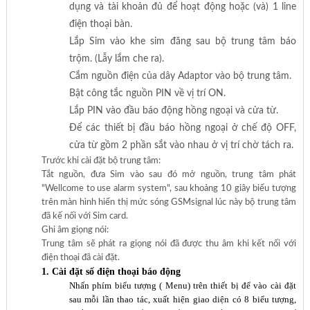
dụng và tài khoản đủ để hoạt động hoặc (và) 1 line
điện thoại bàn.
Lắp Sim vào khe sim đăng sau bộ trung tâm báo
trộm. (Lẫy lắm che ra).
Cắm nguồn điện của dây Adaptor vào bộ trung tâm.
Bật công tắc nguồn PIN về vị trí ON.
Lắp PIN vào đầu báo động hồng ngoại và cửa từ.
Để các thiết bị đầu báo hồng ngoại ở chế độ OFF,
cửa từ gồm 2 phần sắt vào nhau ở vị trí chờ tách ra.
Trước khi cài đặt bộ trung tâm:
Tắt nguồn, đưa Sim vào sau đó mở nguồn, trung tâm phát
"Wellcome to use alarm system", sau khoảng 10 giây biểu tượng
trên màn hình hiển thị mức sóng GSMsignal lúc này bộ trung tâm
đã kế nối với Sim card.
Ghi âm giọng nói:
Trung tâm sẽ phát ra giọng nói đã được thu âm khi kết nối với
điện thoại đã cài đặt.
1. Cài đ
ặ
t s
ố
đi
ệ
n tho
ạ
i báo đ
ộ
ng
Nhấn phím biểu tượng
( Menu) trên thiết bị để vào cài đặt
sau mỗi lần thao tác, xuất hiện giao diện có 8 biểu tượng,