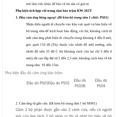
nơi làm việc khác để bảo vệ tài sản có giá trị.
Phụ kiện tích hợp với trung tâm báo trộm KW-262T
1. Đầu cảm ứng hồng ngoại: (Đi kèm bộ trung tâm 1 chiếc PS01)
Nhận diện người di chuyển vào khu vực quét và báo hiệu về
bộ trung tâm để kích hoạt báo động, còi hú, khoảng cách từ
mắt cảm ứng phát hiện di chuyển trong khoảng 4 đến 8 mét,
góc quét 110 độ (Tùy thuộc vào nhiệt độ môi trường, nếu
nhiệt độ trên 35 độ C thì khoảng cách còn lại chỉ 3 đến 4
mét), độ cao lắp đặt từ 2 đến 2,5 mét, khoảng cách báo về bộ
trung tâm: 10 đến 15m.
Phụ kiện đầu dò cảm ứng báo trộm
Đầu dò
Đầu dò
Đầu dò PS01
Đầu do PS02
PS03B
PS04
2. Cảm ứng từ gắn cửa: (Đi kèm bộ trung tâm 1 bộ MS01)
Gồm 2 bộ phận được gắn vào 2 cánh cửa, nếu có người
mở cửa làm tách 2 bộ phận ra thì sẽ phát tín hiệu về bộ