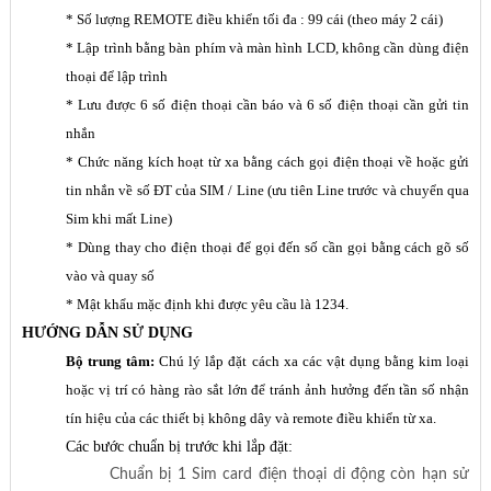
*
Số lượng REMOTE điều khiển tối đa : 99 cái (theo máy 2 cái)
*
Lập trình bằng bàn phím và màn hình LCD, không cần dùng điện
thoại để lập trình
*
Lưu được 6 số điện thoại cần báo và 6 số điện thoại cần gửi tin
nhắn
*
Chức năng kích hoạt từ xa bằng cách gọi điện thoại về hoặc gửi
tin nhắn về số ĐT của SIM / Line (ưu tiên Line trước và chuyển qua
Sim khi mất Line)
*
Dùng thay cho điện thoại để gọi đến số cần gọi bằng cách gõ số
vào và quay số
*
Mật khẩu mặc định khi được yêu cầu là 1234.
HƯỚNG DẪN SỬ DỤNG
Bộ trung tâm:
Chú lý lắp đặt cách xa các vật dụng bằng kim loại
hoặc vị trí có hàng rào sắt lớn để tránh ảnh hưởng đến tần số nhận
tín hiệu của các thiết bị không dây và remote điều khiển từ xa.
Các bước chuẩn bị trước khi lắp đặt:
Chuẩn bị 1 Sim card điện thoại di động còn hạn sử