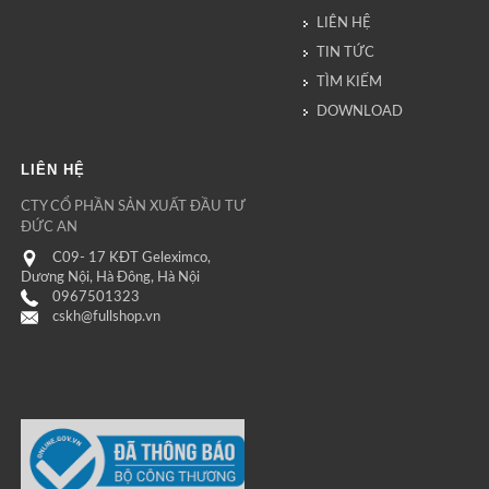
LIÊN HỆ
TIN TỨC
TÌM KIẾM
DOWNLOAD
LIÊN HỆ
CTY CỔ PHẦN SẢN XUẤT ĐẦU TƯ
ĐỨC AN
C09- 17 KĐT Geleximco,
Dương Nội, Hà Đông, Hà Nội
0967501323
cskh@fullshop.vn