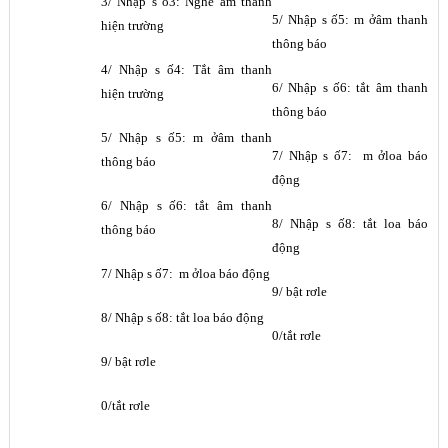
3/ Nh
ậ
p s
ố
3: Nghe âm thanh
5/ Nh
ậ
p s
ố
5: m
ở
âm thanh
hi
ệ
n trư
ờ
ng
thông báo
4/ Nh
ậ
p s
ố
4: T
ắ
t âm thanh
6/ Nh
ậ
p s
ố
6: t
ắ
t âm thanh
hi
ệ
n trư
ờ
ng
thông báo
5/ Nh
ậ
p s
ố
5: m
ở
âm thanh
7/ Nh
ậ
p s
ố
7: m
ở
loa báo
thông báo
đ
ộ
ng
6/ Nh
ậ
p s
ố
6: t
ắ
t âm thanh
8/ Nh
ậ
p s
ố
8: t
ắ
t loa báo
thông báo
đ
ộ
ng
7/ Nh
ậ
p s
ố
7: m
ở
loa báo đ
ộ
ng
9/ b
ậ
t rơle
8/ Nh
ậ
p s
ố
8: t
ắ
t loa báo đ
ộ
ng
0/t
ắ
t rơle
9/ b
ậ
t rơle
0/t
ắ
t rơle