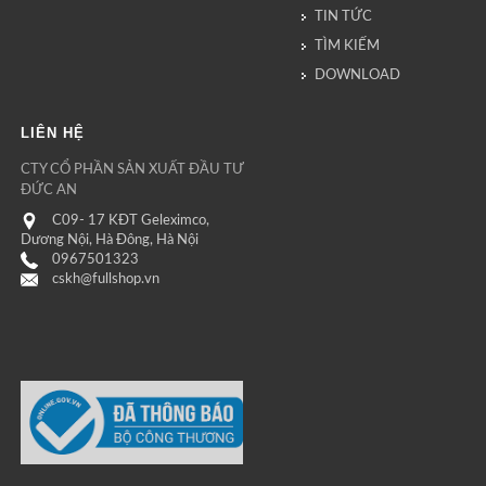
TIN TỨC
TÌM KIẾM
DOWNLOAD
LIÊN HỆ
CTY CỔ PHẦN SẢN XUẤT ĐẦU TƯ
ĐỨC AN
C09- 17 KĐT Geleximco,
Dương Nội, Hà Đông, Hà Nội
0967501323
cskh@fullshop.vn