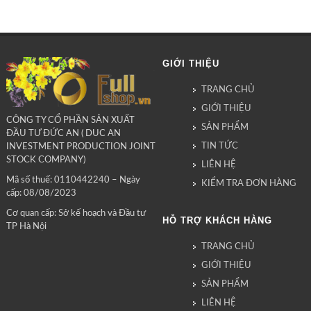
GIỚI THIỆU
TRANG CHỦ
GIỚI THIỆU
CÔNG TY CỔ PHẦN SẢN XUẤT
SẢN PHẨM
ĐẦU TƯ ĐỨC AN ( DUC AN
TIN TỨC
INVESTMENT PRODUCTION JOINT
STOCK COMPANY)
LIÊN HỆ
Mã số thuế: 0110442240 – Ngày
KIỂM TRA ĐƠN HÀNG
cấp: 08/08/2023
Cơ quan cấp: Sở kế hoạch và Đầu tư
HỖ TRỢ KHÁCH HÀNG
TP Hà Nội
TRANG CHỦ
GIỚI THIỆU
SẢN PHẨM
LIÊN HỆ