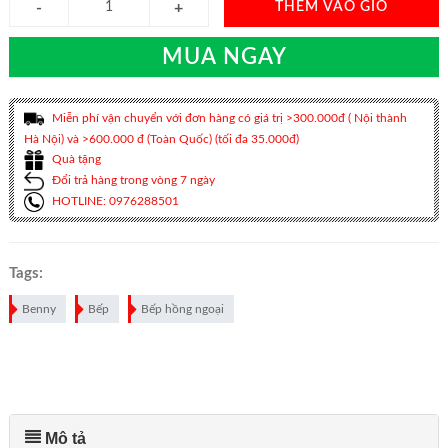
THÊM VÀO GIỎ
MUA NGAY
Miễn phí vận chuyển với đơn hàng có giá trị >300.000đ ( Nội thành
Hà Nội) và >600.000 đ (Toàn Quốc) (tối đa 35.000đ)
Quà tặng
Đổi trả hàng trong vòng 7 ngày
HOTLINE: 0976288501
Tags:
Benny
Bếp
Bếp hồng ngoại
Mô tả