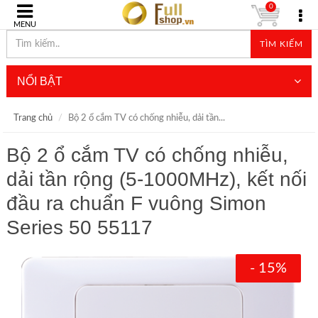
0
MENU
TÌM KIẾM
NỔI BẬT
Trang chủ
Bộ 2 ổ cắm TV có chống nhiễu, dải tần...
Bộ 2 ổ cắm TV có chống nhiễu,
dải tần rộng (5-1000MHz), kết nối
đầu ra chuẩn F vuông Simon
Series 50 55117
- 15%