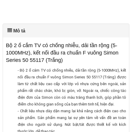
Mô tả
Bộ 2 ổ cắm TV có chống nhiễu, dải tần rộng (5-
1000MHz), kết nối đầu ra chuẩn F vuông Simon
Series 50 55117 (Trắng)
- Bộ 2 ổ cắm TV có chống nhiễu, dải tần rộng (5-1000MHz), kết
nối đầu ra chuẩn F vuông Simon Series 50 55117 (Trắng) được
làm từ chất liệu cao cấp với lớp vỏ nhựa cứng bên ngoài, sản
phẩm rất chắc chắn, khó bị giòn, vỡ. Ngoài ra, chiếc công tắc
điện đơn của Simon còn có màu trắng thanh lịch, góp phần tô
điểm cho không gian sống của bạn thêm tinh tế, hiện đại.
- Chất liệu nhựa dày dặn mang lại khả năng cách điện cao cho
sản phẩm. Sản phẩm mang lại sự yên tâm về vấn đề an toàn
điện cho người sử dụng. Nút bật/tắt được thiết kế với kích
thước lớn, dễ thao tác.