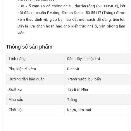
- Bộ 2 ổ cắm TV có chống nhiễu, dải tần rộng (5-1000MHz), kết
nối đầu ra chuẩn F vuông Simon Series 50 55117 (Trắng) được
kèm theo đinh vít, giúp bạn lắp đặt một cách dễ dàng, tiện lợi.
Đây là lựa chọn hoàn hảo cho kiến trúc nhà ở, văn phòng làm
việc.
Thông số sản phẩm
Tính năng
Cắm dây tín hiệu tivi
Phụ kiện đi kèm
Đinh vít
Hướng dẫn bảo quản
Tránh nước, bụi bẩn
Xuất xứ
Tây Ban Nha
Màu sắc
Trắng
Chất liệu
Nhựa, kim loại