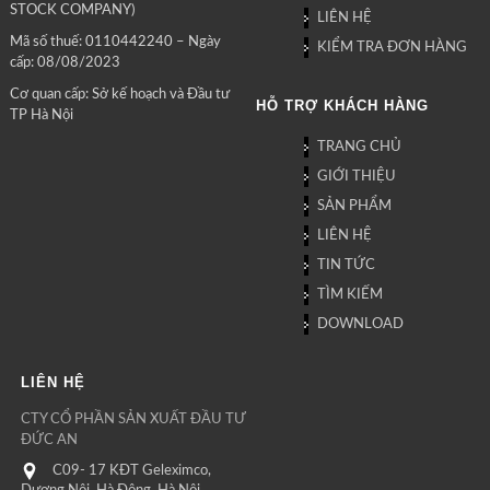
STOCK COMPANY)
LIÊN HỆ
Mã số thuế: 0110442240 – Ngày
KIỂM TRA ĐƠN HÀNG
cấp: 08/08/2023
Cơ quan cấp: Sở kế hoạch và Đầu tư
HỖ TRỢ KHÁCH HÀNG
TP Hà Nội
TRANG CHỦ
GIỚI THIỆU
SẢN PHẨM
LIÊN HỆ
TIN TỨC
TÌM KIẾM
DOWNLOAD
LIÊN HỆ
CTY CỔ PHẦN SẢN XUẤT ĐẦU TƯ
ĐỨC AN
C09- 17 KĐT Geleximco,