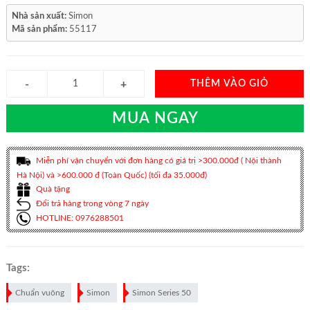
Nhà sản xuất:
Simon
Mã sản phẩm:
55117
THÊM VÀO GIỎ
MUA NGAY
Miễn phí vận chuyển với đơn hàng có giá trị >300.000đ ( Nội thành
Hà Nội) và >600.000 đ (Toàn Quốc) (tối đa 35.000đ)
Quà tặng
Đổi trả hàng trong vòng 7 ngày
HOTLINE: 0976288501
Tags:
Chuẩn vuông
Simon
Simon Series 50