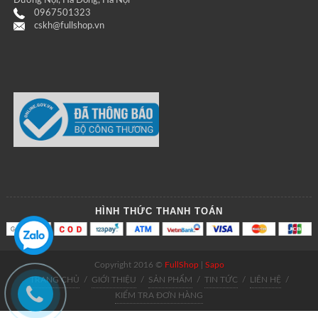
Dương Nội, Hà Đông, Hà Nội
0967501323
cskh@fullshop.vn
HÌNH THỨC THANH TOÁN
Copyright 2016 ©
FullShop
|
Sapo
TRANG CHỦ
/
GIỚI THIỆU
/
SẢN PHẨM
/
TIN TỨC
/
LIÊN HỆ
/
KIỂM TRA ĐƠN HÀNG