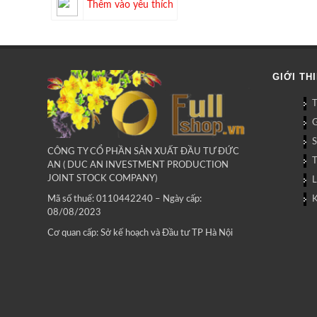
Thêm vào yêu thích
GIỚI TH
G
CÔNG TY CỔ PHẦN SẢN XUẤT ĐẦU TƯ ĐỨC
AN ( DUC AN INVESTMENT PRODUCTION
JOINT STOCK COMPANY)
L
Mã số thuế: 0110442240 – Ngày cấp:
08/08/2023
Cơ quan cấp: Sở kế hoạch và Đầu tư TP Hà Nội