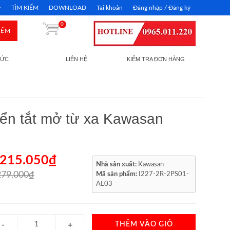
TÌM KIẾM
DOWNLOAD
Tài khoản
Đăng nhập / Đăng ký
0
IẾM
TỨC
LIÊN HỆ
KIỂM TRA ĐƠN HÀNG
iển tắt mở từ xa Kawasan
.215.050₫
Nhà sản xuất:
Kawasan
279.000₫
Mã sản phẩm:
I227-2R-2PS01-
AL03
THÊM VÀO GIỎ