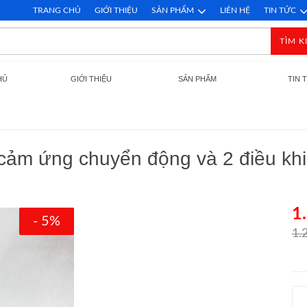
TRANG CHỦ
GIỚI THIỆU
SẢN PHẨM
LIÊN HỆ
TIN TỨC
TÌM K
HỦ
GIỚI THIỆU
SẢN PHẨM
TIN 
í cảm ứng chuyển động và 2 điều kh
1
- 5%
1.