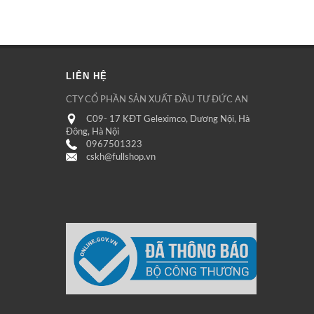
LIÊN HỆ
CTY CỔ PHẦN SẢN XUẤT ĐẦU TƯ ĐỨC AN
C09- 17 KĐT Geleximco, Dương Nội, Hà
Đông, Hà Nội
0967501323
cskh@fullshop.vn