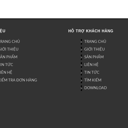
IỆU
HỖ TRỢ KHÁCH HÀNG
TRANG CHỦ
TRANG CHỦ
IỚI THIỆU
GIỚI THIỆU
SẢN PHẨM
SẢN PHẨM
TIN TỨC
LIÊN HỆ
IÊN HỆ
TIN TỨC
KIỂM TRA ĐƠN HÀNG
TÌM KIẾM
DOWNLOAD