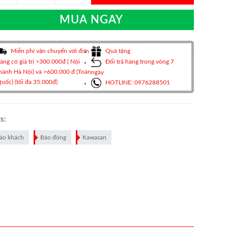
MUA NGAY
Miễn phí vận chuyển với đơn
Quà tặng
àng có giá trị >300.000đ ( Nội
Đổi trả hàng trong vòng 7
hành Hà Nội) và >600.000 đ (Toàn
ngày
uốc) (tối đa 35.000đ)
HOTLINE: 0976288501
s:
áo khách
Báo động
Kawasan