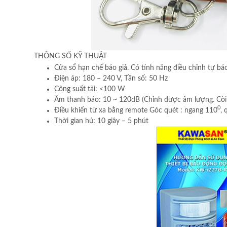
THÔNG SỐ KỸ THUẬT
Cửa sổ hạn chế báo giả. Có tính năng điều chỉnh tự báo
Điện áp: 180 – 240 V, Tần số: 50 Hz
Công suất tải: <100 W
Âm thanh báo: 10 ~ 120dB (Chỉnh được âm lượng. Còi h
0
Điều khiển từ xa bằng remote Góc quét : ngang 110
, 
Thời gian hú: 10 giây – 5 phút