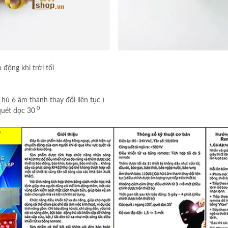
 động khi trời tối
ú 6 âm thanh thay đổi liên tục )
0
quét dọc 30