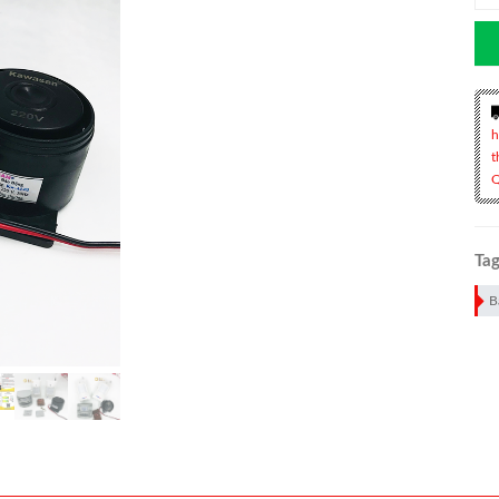
h
t
Q
Tag
B