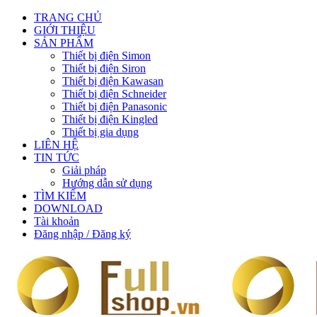
TRANG CHỦ
GIỚI THIỆU
SẢN PHẨM
Thiết bị điện Simon
Thiết bị điện Siron
Thiết bị điện Kawasan
Thiết bị điện Schneider
Thiết bị điện Panasonic
Thiết bị điện Kingled
Thiết bị gia dụng
LIÊN HỆ
TIN TỨC
Giải pháp
Hướng dẫn sử dụng
TÌM KIẾM
DOWNLOAD
Tài khoản
Đăng nhập / Đăng ký