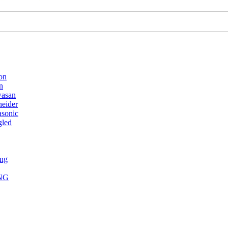
on
n
wasan
neider
asonic
gled
ụng
NG