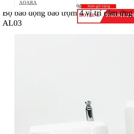
AQARA
0₫
Xem giỏ hàng
Bộ báo động báo trộm 4 vị trí cảm ứn
AL03