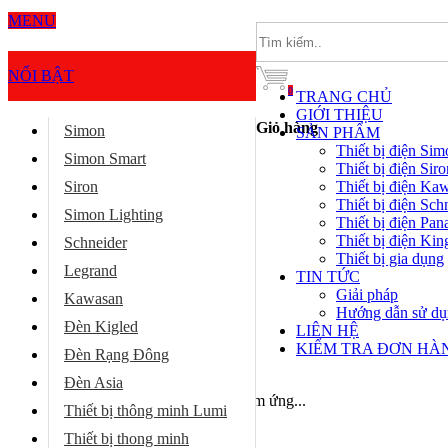
MENU
NỔI BẬT
0
TRANG CHỦ
GIỚI THIỆU
Giỏ hàng
Simon
SẢN PHẨM
Thiết bị điện Sim
Simon Smart
Thiết bị điện Siro
Thiết bị điện Ka
Siron
Thiết bị điện Sch
Simon Lighting
Thiết bị điện Pan
Thiết bị điện Kin
Schneider
Thiết bị gia dụng
Legrand
TIN TỨC
Giải pháp
Kawasan
Hướng dẫn sử d
Đèn Kigled
LIÊN HỆ
KIỂM TRA ĐƠN HÀ
Đèn Rạng Đông
Trang chủ
Đèn Asia
Bộ báo động báo trộm 4 vị trí cảm ứng...
Thiết bị thông minh Lumi
Thiết bị thong minh