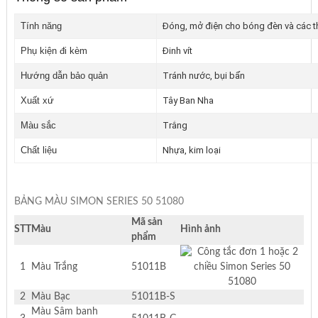
Tính năng
Đóng, mở điện cho bóng đèn và các thiết
Phụ kiện đi kèm
Đinh vít
Hướng dẫn bảo quản
Tránh nước, bụi bẩn
Xuất xứ
Tây Ban Nha
Màu sắc
Trắng
Chất liệu
Nhựa, kim loại
BẢNG MÀU SIMON SERIES 50 51080
Mã sản
STT
Màu
Hình ảnh
phẩm
1
Màu Trắng
51011B
2
Màu Bạc
51011B-S
Màu Sâm banh