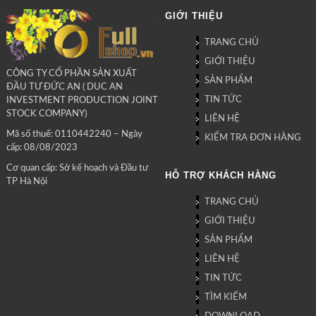
GIỚI THIỆU
TRANG CHỦ
GIỚI THIỆU
CÔNG TY CỔ PHẦN SẢN XUẤT
SẢN PHẨM
ĐẦU TƯ ĐỨC AN ( DUC AN
TIN TỨC
INVESTMENT PRODUCTION JOINT
STOCK COMPANY)
LIÊN HỆ
Mã số thuế: 0110442240 – Ngày
KIỂM TRA ĐƠN HÀNG
cấp: 08/08/2023
Cơ quan cấp: Sở kế hoạch và Đầu tư
HỖ TRỢ KHÁCH HÀNG
TP Hà Nội
TRANG CHỦ
GIỚI THIỆU
SẢN PHẨM
LIÊN HỆ
TIN TỨC
TÌM KIẾM