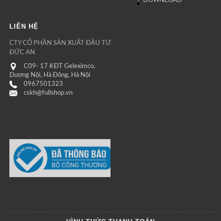
DOWNLOAD
LIÊN HỆ
CTY CỔ PHẦN SẢN XUẤT ĐẦU TƯ
ĐỨC AN
C09- 17 KĐT Geleximco,
Dương Nội, Hà Đông, Hà Nội
0967501323
cskh@fullshop.vn