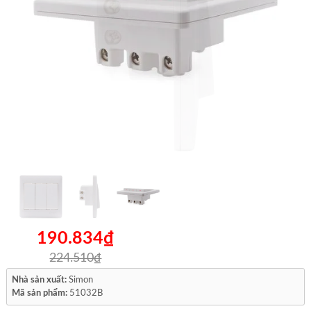
190.834₫
224.510₫
Nhà sản xuất:
Simon
Mã sản phẩm:
51032B