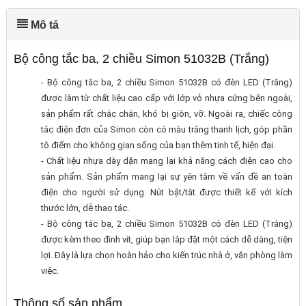
Mô tả
Bộ công tắc ba, 2 chiều Simon 51032B (Trắng)
- Bộ công tắc ba, 2 chiều Simon 51032B có đèn LED (Trắng)
được làm từ chất liệu cao cấp với lớp vỏ nhựa cứng bên ngoài,
sản phẩm rất chắc chắn, khó bị giòn, vỡ. Ngoài ra, chiếc công
tắc điện đơn của Simon còn có màu trắng thanh lịch, góp phần
tô điểm cho không gian sống của bạn thêm tinh tế, hiện đại.
- Chất liệu nhựa dày dặn mang lại khả năng cách điện cao cho
sản phẩm. Sản phẩm mang lại sự yên tâm về vấn đề an toàn
điện cho người sử dụng. Nút bật/tắt được thiết kế với kích
thước lớn, dễ thao tác.
- Bộ công tắc ba, 2 chiều Simon 51032B có đèn LED (Trắng)
được kèm theo đinh vít, giúp bạn lắp đặt một cách dễ dàng, tiện
lợi. Đây là lựa chọn hoàn hảo cho kiến trúc nhà ở, văn phòng làm
việc.
Thông số sản phẩm