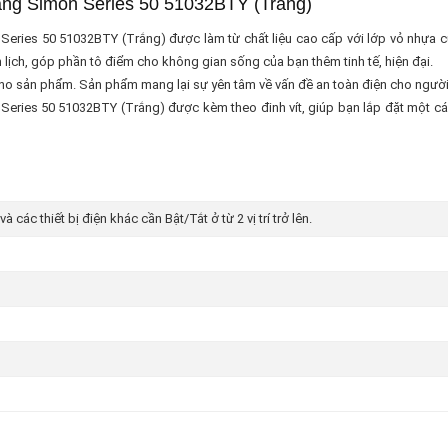
uang Simon Series 50 51032BTY (Trắng)
Series 50 51032BTY (Trắng) được làm từ chất liệu cao cấp với lớp vỏ nhựa cứ
lịch, góp phần tô điểm cho không gian sống của bạn thêm tinh tế, hiện đại.
ho sản phẩm. Sản phẩm mang lại sự yên tâm về vấn đề an toàn điện cho người sử
eries 50 51032BTY (Trắng) được kèm theo đinh vít, giúp bạn lắp đặt một cách
các thiết bị điện khác cần Bật/Tắt ở từ 2 vị trí trở lên.