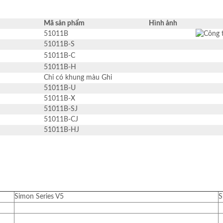
Mã sản phẩm
Hình ảnh
51011B
51011B-S
51011B-C
51011B-H
Chỉ có khung màu Ghi
51011B-U
51011B-X
51011B-SJ
51011B-CJ
51011B-HJ
Simon Series V5
S