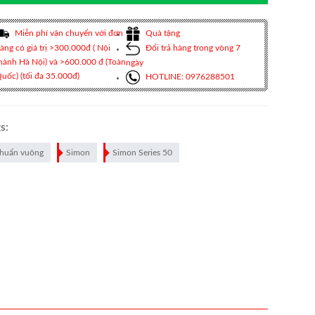
Miễn phí vận chuyển với đơn
Quà tặng
àng có giá trị >300.000đ ( Nội
Đổi trả hàng trong vòng 7
hành Hà Nội) và >600.000 đ (Toàn
ngày
uốc) (tối đa 35.000đ)
HOTLINE: 0976288501
s:
huẩn vuông
Simon
Simon Series 50