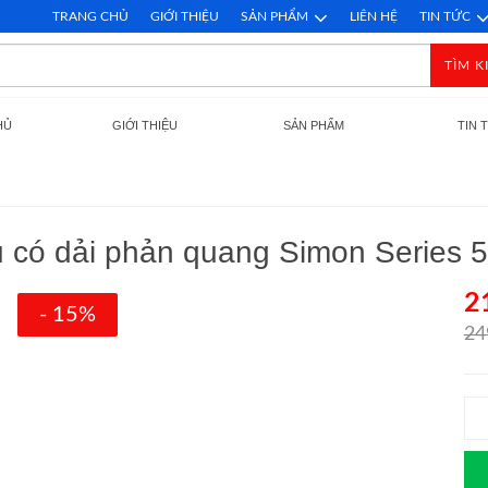
TRANG CHỦ
GIỚI THIỆU
SẢN PHẨM
LIÊN HỆ
TIN TỨC
TÌM K
HỦ
GIỚI THIỆU
SẢN PHẨM
TIN 
ều có dải phản quang Simon Series
2
- 15%
24