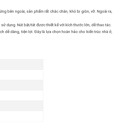
ng bên ngoài, sản phẩm rất chắc chắn, khó bị giòn, vỡ. Ngoài ra,
 dụng. Nút bật/tắt được thiết kế với kích thước lớn, dễ thao tác.
 dễ dàng, tiện lợi. Đây là lựa chọn hoàn hảo cho kiến trúc nhà ở,