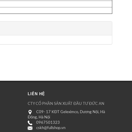
LIÊN HỆ
CTY CỔ PHẦN SẢN XUẤT ĐẦU TƯ ĐỨC AN
C09- 17 KĐT Geleximco, Dương Nội, Hà
Đông, Hà Nội
0967501323
cskh@fullshop.vn