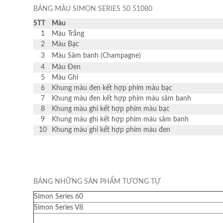
BẢNG MÀU SIMON SERIES 50 51080
STT
Màu
1
Màu Trắng
2
Màu Bạc
3
Màu Sâm banh (Champagne)
4
Màu Đen
5
Màu Ghi
6
Khung màu đen kết hợp phím màu bạc
7
Khung màu đen kết hợp phím màu sâm banh
8
Khung màu ghi kết hợp phím màu bạc
9
Khung màu ghi kết hợp phím màu sâm banh
10
Khung màu ghi kết hợp phím màu đen
BẢNG NHỮNG SẢN PHẨM TƯƠNG TỰ
Simon Series 60
Simon Series V8