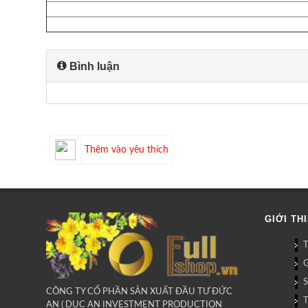
Bình luận
Thêm vào yêu thích
GIỚI TH
G
CÔNG TY CỔ PHẦN SẢN XUẤT ĐẦU TƯ ĐỨC
AN ( DUC AN INVESTMENT PRODUCTION