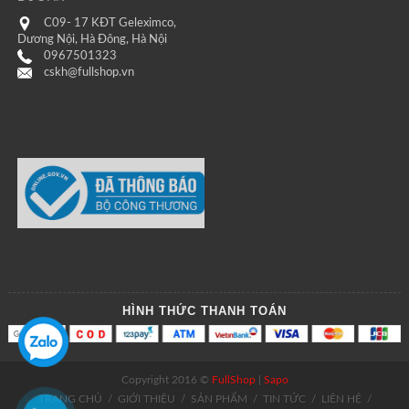
C09- 17 KĐT Geleximco,
Dương Nội, Hà Đông, Hà Nội
0967501323
cskh@fullshop.vn
HÌNH THỨC THANH TOÁN
Copyright 2016 ©
FullShop
|
Sapo
TRANG CHỦ
/
GIỚI THIỆU
/
SẢN PHẨM
/
TIN TỨC
/
LIÊN HỆ
/