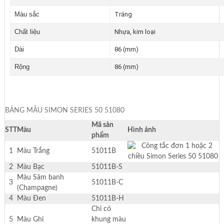
Màu sắc
Trắng
Chất liệu
Nhựa, kim loại
Dài
86 (mm)
Rộng
86 (mm)
BẢNG MÀU SIMON SERIES 50 51080
Mã sản
STT
Màu
Hình ảnh
phẩm
1
Màu Trắng
51011B
2
Màu Bạc
51011B-S
Màu Sâm banh
3
51011B-C
(Champagne)
4
Màu Đen
51011B-H
Chỉ có
5
Màu Ghi
khung màu