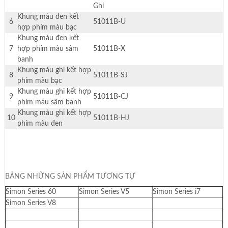
Ghi
Khung màu đen kết
6
51011B-U
hợp phím màu bạc
Khung màu đen kết
7
hợp phím màu sâm
51011B-X
banh
Khung màu ghi kết hợp
8
51011B-SJ
phím màu bạc
Khung màu ghi kết hợp
9
51011B-CJ
phím màu sâm banh
Khung màu ghi kết hợp
10
51011B-HJ
phím màu đen
BẢNG NHỮNG SẢN PHẨM TƯƠNG TỰ
Simon Series 60
Simon Series V5
Simon Series i7
Simon Series V8