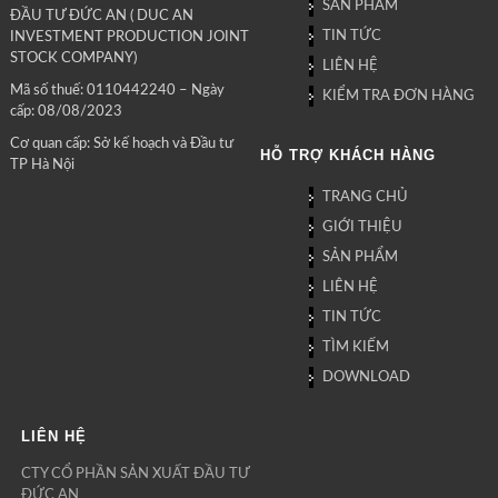
SẢN PHẨM
ĐẦU TƯ ĐỨC AN ( DUC AN
TIN TỨC
INVESTMENT PRODUCTION JOINT
STOCK COMPANY)
LIÊN HỆ
Mã số thuế: 0110442240 – Ngày
KIỂM TRA ĐƠN HÀNG
cấp: 08/08/2023
Cơ quan cấp: Sở kế hoạch và Đầu tư
HỖ TRỢ KHÁCH HÀNG
TP Hà Nội
TRANG CHỦ
GIỚI THIỆU
SẢN PHẨM
LIÊN HỆ
TIN TỨC
TÌM KIẾM
DOWNLOAD
LIÊN HỆ
CTY CỔ PHẦN SẢN XUẤT ĐẦU TƯ
ĐỨC AN