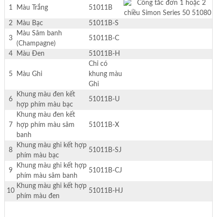
1
Màu Trắng
51011B
2
Màu Bạc
51011B-S
Màu Sâm banh
3
51011B-C
(Champagne)
4
Màu Đen
51011B-H
Chỉ có
5
Màu Ghi
khung màu
Ghi
Khung màu đen kết
6
51011B-U
hợp phím màu bạc
Khung màu đen kết
7
hợp phím màu sâm
51011B-X
banh
Khung màu ghi kết hợp
8
51011B-SJ
phím màu bạc
Khung màu ghi kết hợp
9
51011B-CJ
phím màu sâm banh
Khung màu ghi kết hợp
10
51011B-HJ
phím màu đen