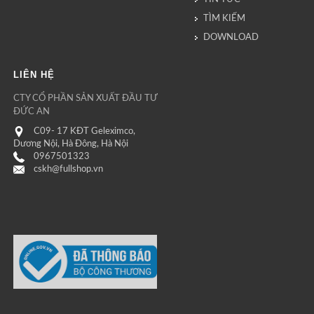
TÌM KIẾM
DOWNLOAD
LIÊN HỆ
CTY CỔ PHẦN SẢN XUẤT ĐẦU TƯ
ĐỨC AN
C09- 17 KĐT Geleximco,
Dương Nội, Hà Đông, Hà Nội
0967501323
cskh@fullshop.vn