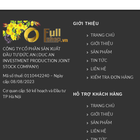
GIỚI THIỆU
TRANG CHỦ
GIỚI THIỆU
CÔNG TY CỔ PHẦN SẢN XUẤT
SẢN PHẨM
ĐẦU TƯ ĐỨC AN ( DUC AN
TIN TỨC
INVESTMENT PRODUCTION JOINT
STOCK COMPANY)
LIÊN HỆ
Mã số thuế: 0110442240 – Ngày
KIỂM TRA ĐƠN HÀNG
cấp: 08/08/2023
Cơ quan cấp: Sở kế hoạch và Đầu tư
HỖ TRỢ KHÁCH HÀNG
TP Hà Nội
TRANG CHỦ
GIỚI THIỆU
SẢN PHẨM
LIÊN HỆ
TIN TỨC