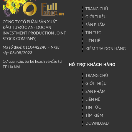
TRANG CHỦ
GIỚI THIỆU
CÔNG TY CỔ PHẦN SẢN XUẤT
SẢN PHẨM
ĐẦU TƯ ĐỨC AN ( DUC AN
TIN TỨC
INVESTMENT PRODUCTION JOINT
STOCK COMPANY)
LIÊN HỆ
Mã số thuế: 0110442240 – Ngày
KIỂM TRA ĐƠN HÀNG
cấp: 08/08/2023
Cơ quan cấp: Sở kế hoạch và Đầu tư
HỖ TRỢ KHÁCH HÀNG
TP Hà Nội
TRANG CHỦ
GIỚI THIỆU
SẢN PHẨM
LIÊN HỆ
TIN TỨC
TÌM KIẾM
DOWNLOAD