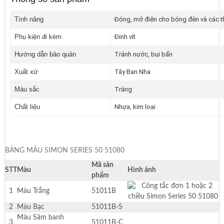
Tính năng
Đóng, mở điện cho bóng đèn và các thiết
Phụ kiện đi kèm
Đinh vít
Hướng dẫn bảo quản
Tránh nước, bụi bẩn
Xuất xứ
Tây Ban Nha
Màu sắc
Trắng
Chất liệu
Nhựa, kim loại
BẢNG MÀU SIMON SERIES 50 51080
Mã sản
STT
Màu
Hình ảnh
phẩm
1
Màu Trắng
51011B
2
Màu Bạc
51011B-S
Màu Sâm banh
3
51011B-C