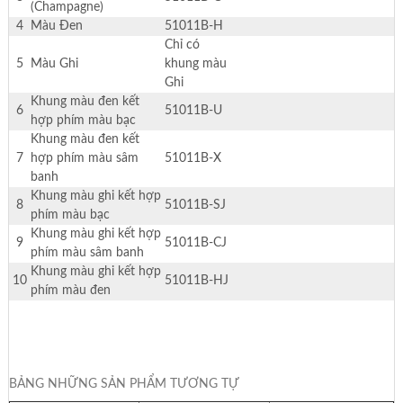
(Champagne)
4
Màu Đen
51011B-H
Chỉ có
5
Màu Ghi
khung màu
Ghi
Khung màu đen kết
6
51011B-U
hợp phím màu bạc
Khung màu đen kết
7
hợp phím màu sâm
51011B-X
banh
Khung màu ghi kết hợp
8
51011B-SJ
phím màu bạc
Khung màu ghi kết hợp
9
51011B-CJ
phím màu sâm banh
Khung màu ghi kết hợp
10
51011B-HJ
phím màu đen
BẢNG NHỮNG SẢN PHẨM TƯƠNG TỰ