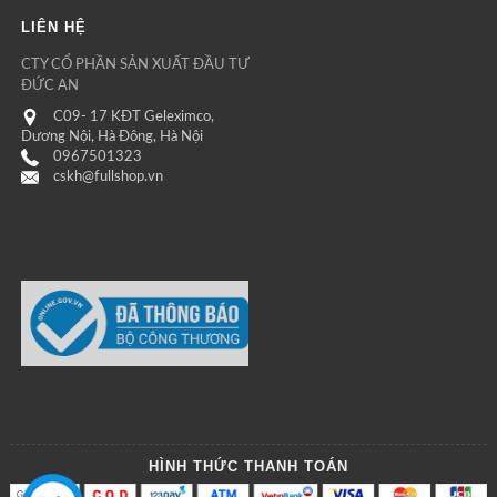
LIÊN HỆ
CTY CỔ PHẦN SẢN XUẤT ĐẦU TƯ
ĐỨC AN
C09- 17 KĐT Geleximco,
Dương Nội, Hà Đông, Hà Nội
0967501323
cskh@fullshop.vn
HÌNH THỨC THANH TOÁN