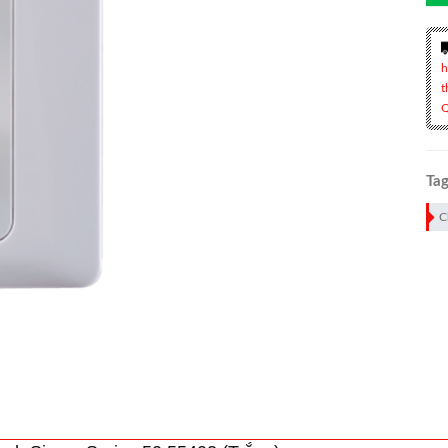
h
t
Q
Tag
C