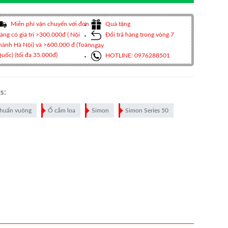
Miễn phí vận chuyển với đơn
Quà tặng
àng có giá trị >300.000đ ( Nội
Đổi trả hàng trong vòng 7
hành Hà Nội) và >600.000 đ (Toàn
ngày
uốc) (tối đa 35.000đ)
HOTLINE: 0976288501
s:
huẩn vuông
Ổ cắm loa
Simon
Simon Series 50