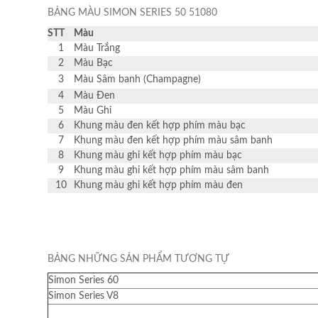
BẢNG MÀU SIMON SERIES 50 51080
STT
Màu
1
Màu Trắng
2
Màu Bạc
3
Màu Sâm banh (Champagne)
4
Màu Đen
5
Màu Ghi
6
Khung màu đen kết hợp phím màu bạc
7
Khung màu đen kết hợp phím màu sâm banh
8
Khung màu ghi kết hợp phím màu bạc
9
Khung màu ghi kết hợp phím màu sâm banh
10
Khung màu ghi kết hợp phím màu đen
BẢNG NHỮNG SẢN PHẨM TƯƠNG TỰ
Simon Series 60
Simon Series V8