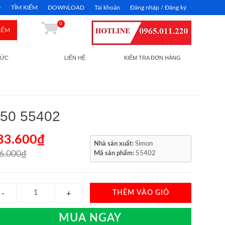
TÌM KIẾM
DOWNLOAD
Tài khoản
Đăng nhập / Đăng ký
0
IẾM
TỨC
LIÊN HỆ
KIỂM TRA ĐƠN HÀNG
 50 55402
83.600₫
Nhà sản xuất:
Simon
6.000₫
Mã sản phẩm:
55402
THÊM VÀO GIỎ
MUA NGAY