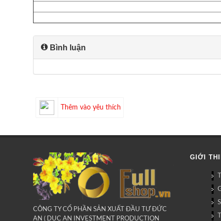
Bình luận
Thêm vào yêu thích
GIỚI TH
G
CÔNG TY CỔ PHẦN SẢN XUẤT ĐẦU TƯ ĐỨC
AN ( DUC AN INVESTMENT PRODUCTION