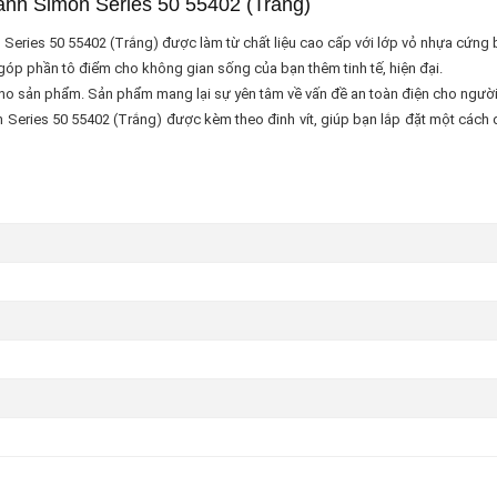
hanh Simon Series 50 55402 (Trắng)
Series 50 55402 (Trắng) được làm từ chất liệu cao cấp với lớp vỏ nhựa cứng bê
góp phần tô điểm cho không gian sống của bạn thêm tinh tế, hiện đại.
ho sản phẩm. Sản phẩm mang lại sự yên tâm về vấn đề an toàn điện cho người sử
Series 50 55402 (Trắng) được kèm theo đinh vít, giúp bạn lắp đặt một cách dễ 