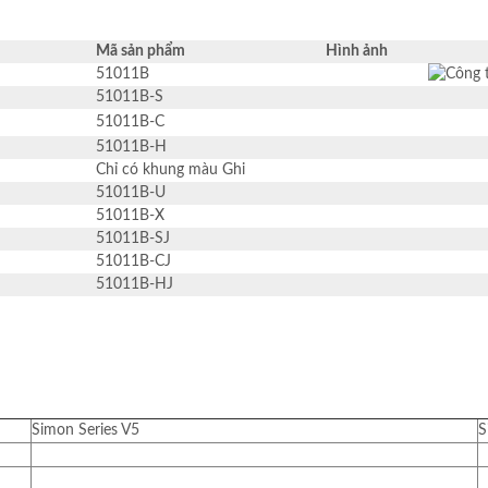
Mã sản phẩm
Hình ảnh
51011B
51011B-S
51011B-C
51011B-H
Chỉ có khung màu Ghi
51011B-U
51011B-X
51011B-SJ
51011B-CJ
51011B-HJ
Simon Series V5
S