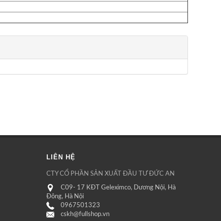
LIÊN HỆ
CTY CỔ PHẦN SẢN XUẤT ĐẦU TƯ ĐỨC AN
C09- 17 KĐT Geleximco, Dương Nội, Hà
Đông, Hà Nội
0967501323
cskh@fullshop.vn