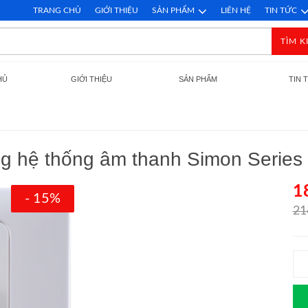
TRANG CHỦ
GIỚI THIỆU
SẢN PHẨM
LIÊN HỆ
TIN TỨC
TÌM K
HỦ
GIỚI THIỆU
SẢN PHẨM
TIN 
ng hệ thống âm thanh Simon Series
1
- 15%
21