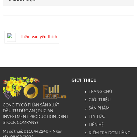
Thêm vào yêu thích
GIỚI THIỆU
TRANG CHỦ
GIỚI THIỆU
CÔNG TY CỔ PHẦN SẢN XUẤT
SẢN PHẨM
ĐẦU TƯ ĐỨC AN ( DUC AN
TIN TỨC
INVESTMENT PRODUCTION JOINT
STOCK COMPANY)
LIÊN HỆ
Mã số thuế: 0110442240 – Ngày
KIỂM TRA ĐƠN HÀNG