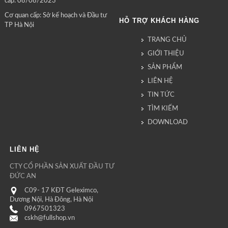
cấp: 08/08/2023
Cơ quan cấp: Sở kế hoạch và Đầu tư
HỖ TRỢ KHÁCH HÀNG
TP Hà Nội
TRANG CHỦ
GIỚI THIỆU
SẢN PHẨM
LIÊN HỆ
TIN TỨC
TÌM KIẾM
DOWNLOAD
LIÊN HỆ
CTY CỔ PHẦN SẢN XUẤT ĐẦU TƯ
ĐỨC AN
C09- 17 KĐT Geleximco,
Dương Nội, Hà Đông, Hà Nội
0967501323
cskh@fullshop.vn