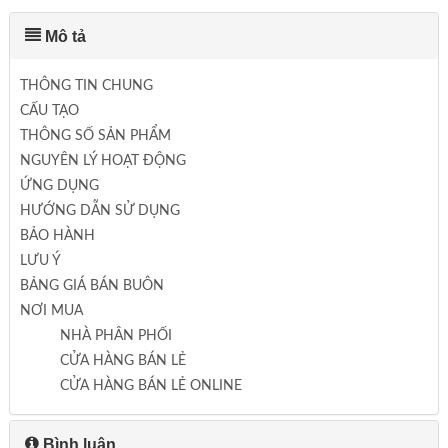
Mô tả
THÔNG TIN CHUNG
CẤU TẠO
THÔNG SỐ SẢN PHẨM
NGUYÊN LÝ HOẠT ĐỘNG
ỨNG DỤNG
HƯỚNG DẪN SỬ DỤNG
BẢO HÀNH
LƯU Ý
BẢNG GIÁ BÁN BUÔN
NƠI MUA
NHÀ PHÂN PHỐI
CỬA HÀNG BÁN LẺ
CỬA HÀNG BÁN LẺ ONLINE
Bình luận