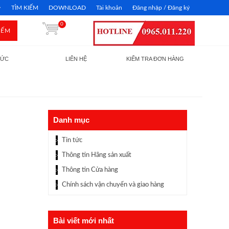
TÌM KIẾM
DOWNLOAD
Tài khoản
Đăng nhập / Đăng ký
0
IẾM
TỨC
LIÊN HỆ
KIỂM TRA ĐƠN HÀNG
Danh mục
Tin tức
Thông tin Hãng sản xuất
Thông tin Cửa hàng
Chính sách vận chuyển và giao hàng
Bài viết mới nhất