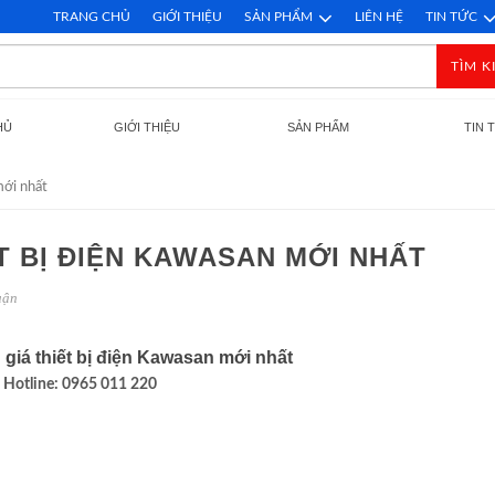
TRANG CHỦ
GIỚI THIỆU
SẢN PHẨM
LIÊN HỆ
TIN TỨC
TÌM K
HỦ
GIỚI THIỆU
SẢN PHẨM
TIN 
mới nhất
T BỊ ĐIỆN KAWASAN MỚI NHẤT
uận
giá thiết bị điện Kawasan mới nhất
Hotline: 0965 011 220