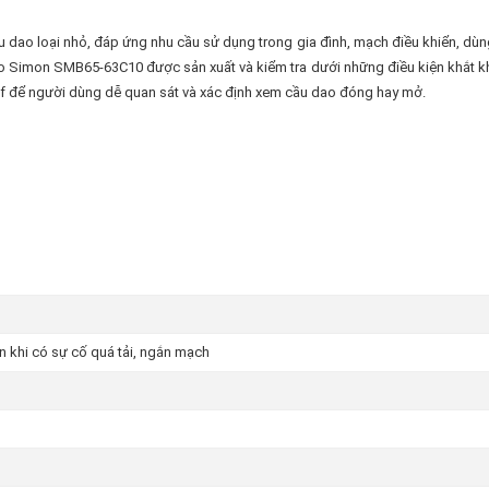
dao loại nhỏ, đáp ứng nhu cầu sử dụng trong gia đình, mạch điều khiển, dùn
ao Simon SMB65-63C10 được sản xuất và kiểm tra dưới những điều kiện khắt khe
off để người dùng dễ quan sát và xác định xem cầu dao đóng hay mở.
 khi có sự cố quá tải, ngắn mạch