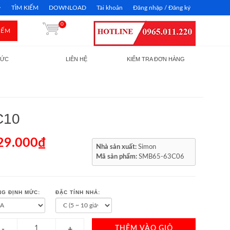
TÌM KIẾM
DOWNLOAD
Tài khoản
Đăng nhập / Đăng ký
0
IẾM
TỨC
LIÊN HỆ
KIỂM TRA ĐƠN HÀNG
C10
29.000₫
Nhà sản xuất:
Simon
Mã sản phẩm:
SMB65-63C06
G ĐỊNH MỨC:
ĐẶC TÍNH NHẢ:
THÊM VÀO GIỎ