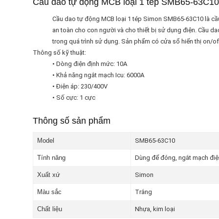
Cầu dao tự động MCB loại 1 tép SMB65-63C10
Cầu dao tự động MCB loại 1 tép Simon SMB65-63C10 là cầu 
an toàn cho con người và cho thiết bị sử dụng điện. Cầu d
trong quá trình sử dụng. Sản phẩm có cửa sổ hiển thị on/
Thông số kỹ thuật:
• Dòng điện định mức: 10A
• Khả năng ngắt mạch Icu: 6000A
• Điện áp: 230/400V
• Số cực: 1 cực
Thông số sản phẩm
Model
SMB65-63C10
Tính năng
Dùng để đóng, ngắt mạch điện
Xuất xứ
Simon
Màu sắc
Trắng
Chất liệu
Nhựa, kim loại