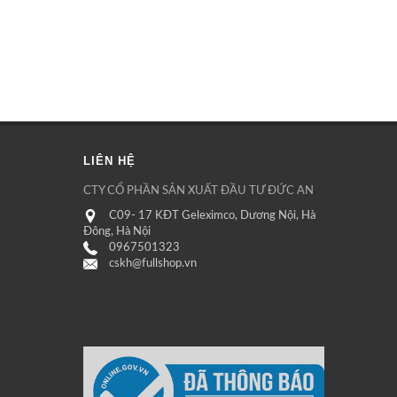
LIÊN HỆ
CTY CỔ PHẦN SẢN XUẤT ĐẦU TƯ ĐỨC AN
C09- 17 KĐT Geleximco, Dương Nội, Hà
Đông, Hà Nội
0967501323
cskh@fullshop.vn