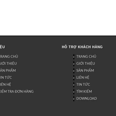
IỆU
HỖ TRỢ KHÁCH HÀNG
TRANG CHỦ
TRANG CHỦ
IỚI THIỆU
GIỚI THIỆU
SẢN PHẨM
SẢN PHẨM
TIN TỨC
LIÊN HỆ
IÊN HỆ
TIN TỨC
KIỂM TRA ĐƠN HÀNG
TÌM KIẾM
DOWNLOAD