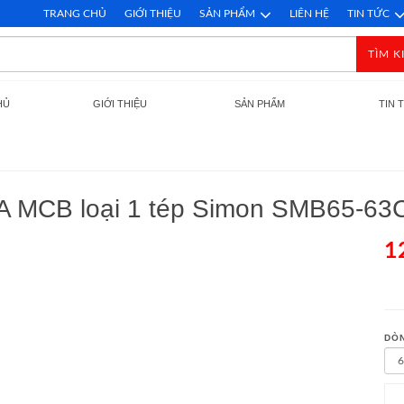
TRANG CHỦ
GIỚI THIỆU
SẢN PHẨM
LIÊN HỆ
TIN TỨC
TÌM K
HỦ
GIỚI THIỆU
SẢN PHẨM
TIN 
0A MCB loại 1 tép Simon SMB65-63
1
DÒN