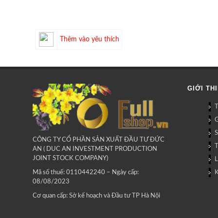
Thêm vào yêu thích
GIỚI TH
G
CÔNG TY CỔ PHẦN SẢN XUẤT ĐẦU TƯ ĐỨC
AN ( DUC AN INVESTMENT PRODUCTION
JOINT STOCK COMPANY)
L
Mã số thuế: 0110442240 – Ngày cấp:
08/08/2023
Cơ quan cấp: Sở kế hoạch và Đầu tư TP Hà Nội