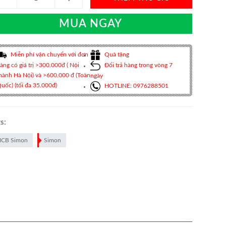
MUA NGAY
Miễn phí vận chuyển với đơn
Quà tặng
àng có giá trị >300.000đ ( Nội
Đổi trả hàng trong vòng 7
hành Hà Nội) và >600.000 đ (Toàn
ngày
uốc) (tối đa 35.000đ)
HOTLINE: 0976288501
s:
CB Simon
Simon