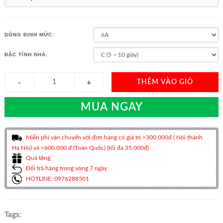
DÒNG ĐỊNH MỨC:
ĐẶC TÍNH NHẢ:
THÊM VÀO GIỎ
MUA NGAY
Miễn phí vận chuyển với đơn hàng có giá trị >300.000đ ( Nội thành
Hà Nội) và >600.000 đ (Toàn Quốc) (tối đa 35.000đ)
Quà tặng
Đổi trả hàng trong vòng 7 ngày
HOTLINE: 0976288501
Tags: