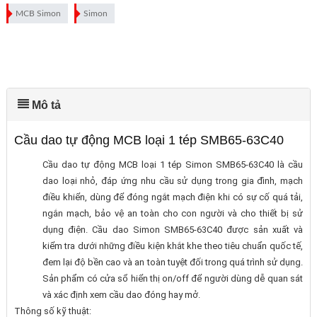
MCB Simon
Simon
Mô tả
Cầu dao tự động MCB loại 1 tép SMB65-63C40
Cầu dao tự động MCB loại 1 tép Simon SMB65-63C40 là cầu
dao loại nhỏ, đáp ứng nhu cầu sử dụng trong gia đình, mạch
điều khiển, dùng để đóng ngắt mạch điện khi có sự cố quá tải,
ngắn mạch, bảo vệ an toàn cho con người và cho thiết bị sử
dụng điện. Cầu dao Simon SMB65-63C40 được sản xuất và
kiểm tra dưới những điều kiện khắt khe theo tiêu chuẩn quốc tế,
đem lại độ bền cao và an toàn tuyệt đối trong quá trình sử dụng.
Sản phẩm có cửa sổ hiển thị on/off để người dùng dễ quan sát
và xác định xem cầu dao đóng hay mở.
Thông số kỹ thuật: