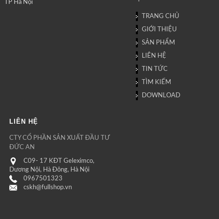
TP Hà Nội
TRANG CHỦ
GIỚI THIỆU
SẢN PHẨM
LIÊN HỆ
TIN TỨC
TÌM KIẾM
DOWNLOAD
LIÊN HỆ
CTY CỔ PHẦN SẢN XUẤT ĐẦU TƯ
ĐỨC AN
C09- 17 KĐT Geleximco,
Dương Nội, Hà Đông, Hà Nội
0967501323
cskh@fullshop.vn