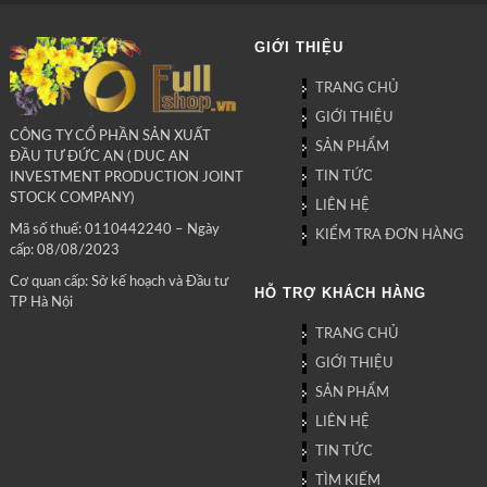
GIỚI THIỆU
TRANG CHỦ
GIỚI THIỆU
CÔNG TY CỔ PHẦN SẢN XUẤT
SẢN PHẨM
ĐẦU TƯ ĐỨC AN ( DUC AN
TIN TỨC
INVESTMENT PRODUCTION JOINT
STOCK COMPANY)
LIÊN HỆ
Mã số thuế: 0110442240 – Ngày
KIỂM TRA ĐƠN HÀNG
cấp: 08/08/2023
Cơ quan cấp: Sở kế hoạch và Đầu tư
HỖ TRỢ KHÁCH HÀNG
TP Hà Nội
TRANG CHỦ
GIỚI THIỆU
SẢN PHẨM
LIÊN HỆ
TIN TỨC
TÌM KIẾM