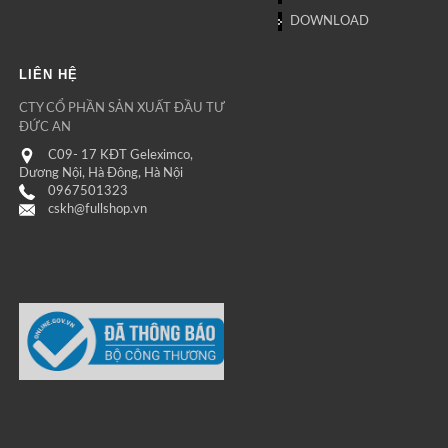
DOWNLOAD
LIÊN HỆ
CTY CỔ PHẦN SẢN XUẤT ĐẦU TƯ
ĐỨC AN
C09- 17 KĐT Geleximco,
Dương Nội, Hà Đông, Hà Nội
0967501323
cskh@fullshop.vn