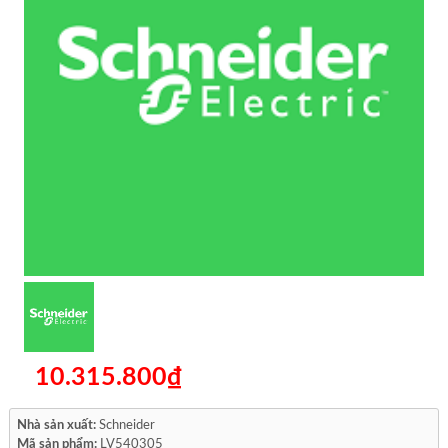
10.315.800₫
Nhà sản xuất:
Schneider
Mã sản phẩm:
LV540305