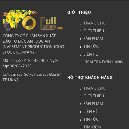
GIỚI THIỆU
TRANG CHỦ
GIỚI THIỆU
CÔNG TY CỔ PHẦN SẢN XUẤT
SẢN PHẨM
ĐẦU TƯ ĐỨC AN ( DUC AN
TIN TỨC
INVESTMENT PRODUCTION JOINT
STOCK COMPANY)
LIÊN HỆ
Mã số thuế: 0110442240 – Ngày
KIỂM TRA ĐƠN HÀNG
cấp: 08/08/2023
Cơ quan cấp: Sở kế hoạch và Đầu tư
HỖ TRỢ KHÁCH HÀNG
TP Hà Nội
TRANG CHỦ
GIỚI THIỆU
SẢN PHẨM
LIÊN HỆ
TIN TỨC
TÌM KIẾM