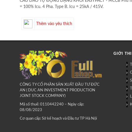
CẦU DAO TỰ ĐỘNG DẠNG KHỐI EASYPACT - MCCB Phù hợp với t
= 100% Icu. 4 Pha. Type B. Icu = 25kA / 415V.
Thêm vào yêu thích
GIỚI TH
G
CÔNG TY CỔ PHẦN SẢN XUẤT ĐẦU TƯ ĐỨC
AN ( DUC AN INVESTMENT PRODUCTION
JOINT STOCK COMPANY)
L
Mã số thuế: 0110442240 – Ngày cấp:
08/08/2023
Cơ quan cấp: Sở kế hoạch và Đầu tư TP Hà Nội