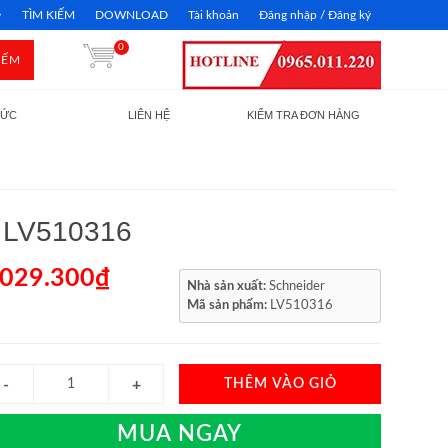
TÌM KIẾM
DOWNLOAD
Tài khoản
Đăng nhập / Đăng ký
0
IẾM
TỨC
LIÊN HỆ
KIỂM TRA ĐƠN HÀNG
B LV510316
.029.300₫
Nhà sản xuất:
Schneider
Mã sản phẩm:
LV510316
THÊM VÀO GIỎ
MUA NGAY