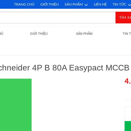
TRANG CHỦ
GIỚI THIỆU
SẢN PHẨM
LIÊN HỆ
TIN TỨC
TÌM K
HỦ
GIỚI THIỆU
SẢN PHẨM
TIN 
Schneider 4P B 80A Easypact MCC
4