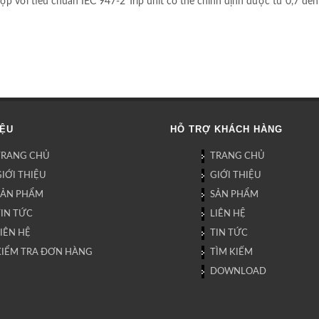
iêu chuẩn IEC 947-2 Trip unit có thể chỉnh định được từ 0,7 đến 1 
IỆU
HỖ TRỢ KHÁCH HÀNG
TRANG CHỦ
TRANG CHỦ
IỚI THIỆU
GIỚI THIỆU
SẢN PHẨM
SẢN PHẨM
TIN TỨC
LIÊN HỆ
IÊN HỆ
TIN TỨC
KIỂM TRA ĐƠN HÀNG
TÌM KIẾM
DOWNLOAD