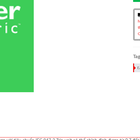
h
t
Q
Tag
E