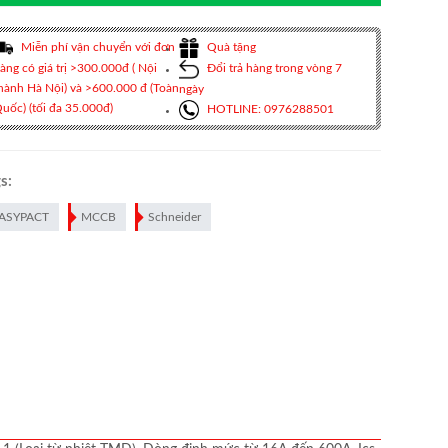
Miễn phí vận chuyển với đơn
Quà tặng
àng có giá trị >300.000đ ( Nội
Đổi trả hàng trong vòng 7
hành Hà Nội) và >600.000 đ (Toàn
ngày
uốc) (tối đa 35.000đ)
HOTLINE: 0976288501
s:
ASYPACT
MCCB
Schneider