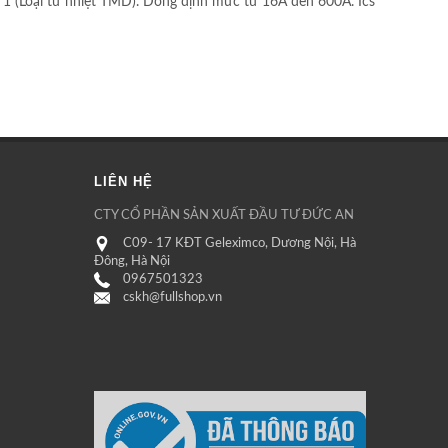
(Loại từ nhiệt TMD). Dòng định mức từ 16A đến 600A. Ics
LIÊN HỆ
CTY CỔ PHẦN SẢN XUẤT ĐẦU TƯ ĐỨC AN
C09- 17 KĐT Geleximco, Dương Nội, Hà
Đông, Hà Nội
0967501323
cskh@fullshop.vn