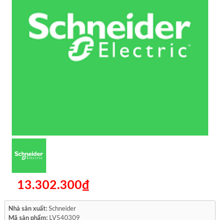
13.302.300₫
Nhà sản xuất:
Schneider
Mã sản phẩm:
LV540309