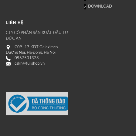
DOWNLOAD
LIÊN HỆ
CTY CỔ PHẦN SẢN XUẤT ĐẦU TƯ
ĐỨC AN
C09- 17 KĐT Geleximco,
Dương Nội, Hà Đông, Hà Nội
0967501323
cskh@fullshop.vn