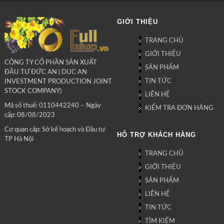
GIỚI THIỆU
TRANG CHỦ
GIỚI THIỆU
CÔNG TY CỔ PHẦN SẢN XUẤT
SẢN PHẨM
ĐẦU TƯ ĐỨC AN ( DUC AN
TIN TỨC
INVESTMENT PRODUCTION JOINT
STOCK COMPANY)
LIÊN HỆ
Mã số thuế: 0110442240 – Ngày
KIỂM TRA ĐƠN HÀNG
cấp: 08/08/2023
Cơ quan cấp: Sở kế hoạch và Đầu tư
HỖ TRỢ KHÁCH HÀNG
TP Hà Nội
TRANG CHỦ
GIỚI THIỆU
SẢN PHẨM
LIÊN HỆ
TIN TỨC
TÌM KIẾM