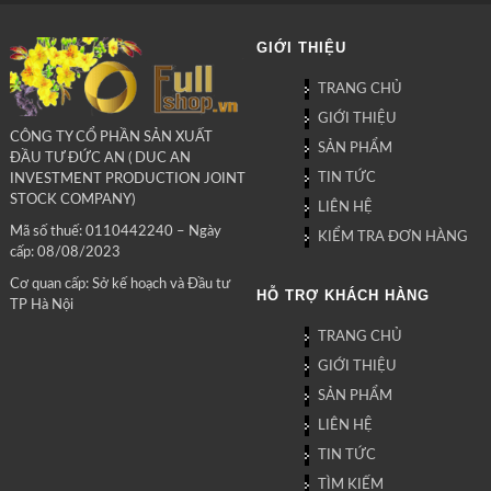
GIỚI THIỆU
TRANG CHỦ
GIỚI THIỆU
CÔNG TY CỔ PHẦN SẢN XUẤT
SẢN PHẨM
ĐẦU TƯ ĐỨC AN ( DUC AN
TIN TỨC
INVESTMENT PRODUCTION JOINT
STOCK COMPANY)
LIÊN HỆ
Mã số thuế: 0110442240 – Ngày
KIỂM TRA ĐƠN HÀNG
cấp: 08/08/2023
Cơ quan cấp: Sở kế hoạch và Đầu tư
HỖ TRỢ KHÁCH HÀNG
TP Hà Nội
TRANG CHỦ
GIỚI THIỆU
SẢN PHẨM
LIÊN HỆ
TIN TỨC
TÌM KIẾM