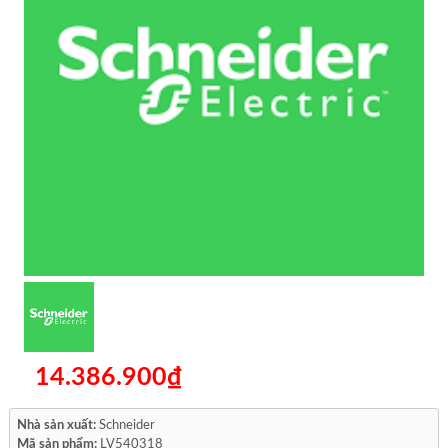
14.386.900₫
Nhà sản xuất:
Schneider
Mã sản phẩm:
LV540318