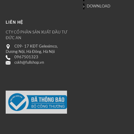
DOWNLOAD
LIÊN HỆ
CTY CỔ PHẦN SẢN XUẤT ĐẦU TƯ
ĐỨC AN
C09- 17 KĐT Geleximco,
Dương Nội, Hà Đông, Hà Nội
0967501323
cskh@fullshop.vn