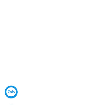
ĐỨC AN
C09- 17 KĐT Geleximco,
Dương Nội, Hà Đông, Hà Nội
0967501323
cskh@fullshop.vn
HÌNH THỨC THANH TOÁN
Copyright 2016 ©
FullShop
|
Sapo