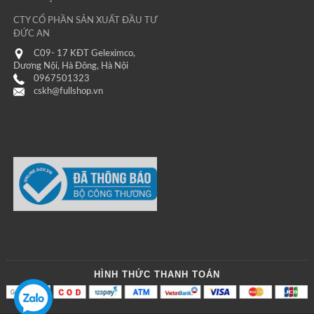
CTY CỔ PHẦN SẢN XUẤT ĐẦU TƯ
ĐỨC AN
C09- 17 KĐT Geleximco,
Dương Nội, Hà Đông, Hà Nội
0967501323
cskh@fullshop.vn
HÌNH THỨC THANH TOÁN