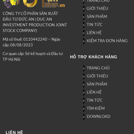
TRANG CHỦ
GIỚI THIỆU
CÔNG TY CỔ PHẦN SẢN XUẤT
SẢN PHẨM
ĐẦU TƯ ĐỨC AN ( DUC AN
TIN TỨC
INVESTMENT PRODUCTION JOINT
STOCK COMPANY)
LIÊN HỆ
Mã số thuế: 0110442240 – Ngày
KIỂM TRA ĐƠN HÀNG
cấp: 08/08/2023
Cơ quan cấp: Sở kế hoạch và Đầu tư
HỖ TRỢ KHÁCH HÀNG
TP Hà Nội
TRANG CHỦ
GIỚI THIỆU
SẢN PHẨM
LIÊN HỆ
TIN TỨC
TÌM KIẾM
DOWNLOAD
LIÊN HỆ