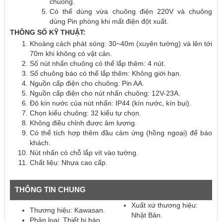
chuông.
Có thể dùng vừa chuông điện 220V và chuông
dùng Pin phòng khi mất điện đột xuất.
THÔNG SỐ KỸ THUẬT:
Khoảng cách phát sóng: 30~40m (xuyên tường) và lên tới
70m khi không có vật cản.
Số nút nhấn chuông có thể lắp thêm: 4 nút.
Số chuông báo có thể lắp thêm: Không giới hạn.
Nguồn cấp điện cho chuông: Pin AA.
Nguồn cấp điện cho nút nhấn chuông: 12V-23A.
Độ kín nước của nút nhấn: IP44 (kín nước, kín bụi).
Chọn kiểu chuông: 32 kiểu tự chọn.
Không điều chỉnh được âm lượng.
Có thể tích hợp thêm đầu cảm ứng (hồng ngoại) để báo
khách.
Nút nhấn có chỗ lắp vít vào tường.
Chất liệu: Nhựa cao cấp.
THÔNG TIN CHUNG
Xuất xứ thương hiệu:
Thương hiệu: Kawasan.
Nhật Bản.
Phân loại: Thiết bị báo