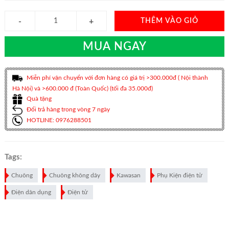
THÊM VÀO GIỎ
MUA NGAY
Miễn phí vận chuyển với đơn hàng có giá trị >300.000đ ( Nội thành
Hà Nội) và >600.000 đ (Toàn Quốc) (tối đa 35.000đ)
Quà tặng
Đổi trả hàng trong vòng 7 ngày
HOTLINE: 0976288501
Tags:
Chuông
Chuông không dây
Kawasan
Phụ Kiện điện tử
Điện dân dụng
Điện tử