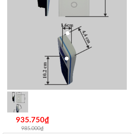
935.750₫
985.000₫