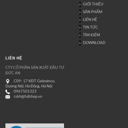
GIỚI THIỆU
SẢN PHẨM
LIÊN HỆ
TIN TỨC
TÌM KIẾM
DOWNLOAD
LIÊN HỆ
CTY CỔ PHẦN SẢN XUẤT ĐẦU TƯ
ĐỨC AN
C09- 17 KĐT Geleximco,
Dương Nội, Hà Đông, Hà Nội
0967501323
cskh@fullshop.vn