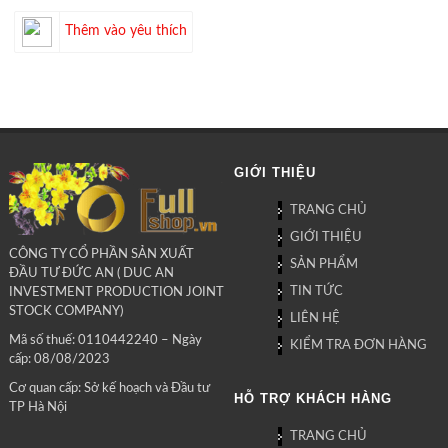
Thêm vào yêu thích
GIỚI THIỆU
TRANG CHỦ
GIỚI THIỆU
CÔNG TY CỔ PHẦN SẢN XUẤT
SẢN PHẨM
ĐẦU TƯ ĐỨC AN ( DUC AN
TIN TỨC
INVESTMENT PRODUCTION JOINT
STOCK COMPANY)
LIÊN HỆ
Mã số thuế: 0110442240 – Ngày
KIỂM TRA ĐƠN HÀNG
cấp: 08/08/2023
Cơ quan cấp: Sở kế hoạch và Đầu tư
HỖ TRỢ KHÁCH HÀNG
TP Hà Nội
TRANG CHỦ