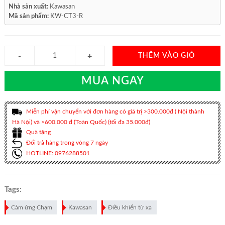
Nhà sản xuất:
Kawasan
Mã sản phẩm:
KW-CT3-R
THÊM VÀO GIỎ
MUA NGAY
Miễn phí vận chuyển với đơn hàng có giá trị >300.000đ ( Nội thành
Hà Nội) và >600.000 đ (Toàn Quốc) (tối đa 35.000đ)
Quà tặng
Đổi trả hàng trong vòng 7 ngày
HOTLINE: 0976288501
Tags:
Cảm ứng Chạm
Kawasan
Điều khiển từ xa