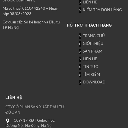
STOCK COMPANY)
LIÊN HỆ
Mã số thuế: 0110442240 – Ngày
KIỂM TRA ĐƠN HÀNG
cấp: 08/08/2023
Cơ quan cấp: Sở kế hoạch và Đầu tư
HỖ TRỢ KHÁCH HÀNG
TP Hà Nội
TRANG CHỦ
GIỚI THIỆU
SẢN PHẨM
LIÊN HỆ
TIN TỨC
TÌM KIẾM
DOWNLOAD
LIÊN HỆ
CTY CỔ PHẦN SẢN XUẤT ĐẦU TƯ
ĐỨC AN
C09- 17 KĐT Geleximco,
Dương Nội, Hà Đông, Hà Nội