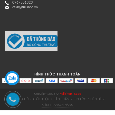
0967501323
cskh@fullshop.vn
HÌNH THỨC THANH TOÁN
Copyright 2016 ©
FullShop
|
Sapo
TRANG CHỦ
/
GIỚI THIỆU
/
SẢN PHẨM
/
TIN TỨC
/
LIÊN HỆ
/
KIỂM TRA ĐƠN HÀNG