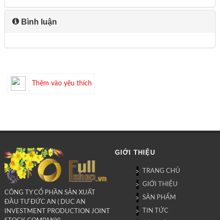
Bình luận
Thêm vào yêu thích
GIỚI THIỆU
TRANG CHỦ
GIỚI THIỆU
CÔNG TY CỔ PHẦN SẢN XUẤT
SẢN PHẨM
ĐẦU TƯ ĐỨC AN ( DUC AN
TIN TỨC
INVESTMENT PRODUCTION JOINT