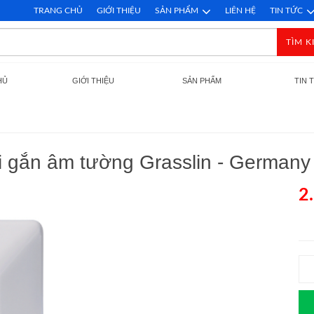
TRANG CHỦ
GIỚI THIỆU
SẢN PHẨM
LIÊN HỆ
TIN TỨC
TÌM K
HỦ
GIỚI THIỆU
SẢN PHẨM
TIN 
 gắn âm tường Grasslin - Germany
2