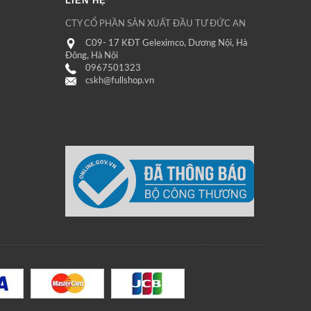
LIÊN HỆ
CTY CỔ PHẦN SẢN XUẤT ĐẦU TƯ ĐỨC AN
C09- 17 KĐT Geleximco, Dương Nội, Hà
Đông, Hà Nội
0967501323
cskh@fullshop.vn