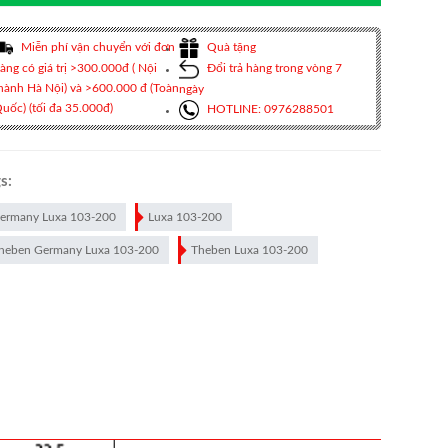
Miễn phí vận chuyển với đơn
Quà tặng
àng có giá trị >300.000đ ( Nội
Đổi trả hàng trong vòng 7
hành Hà Nội) và >600.000 đ (Toàn
ngày
uốc) (tối đa 35.000đ)
HOTLINE: 0976288501
s:
ermany Luxa 103-200
Luxa 103-200
heben Germany Luxa 103-200
Theben Luxa 103-200