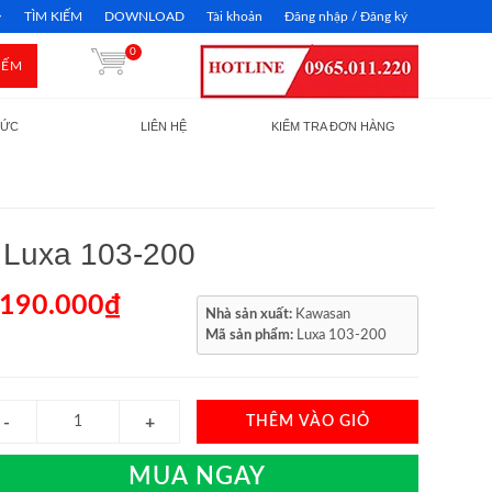
TÌM KIẾM
DOWNLOAD
Tài khoản
Đăng nhập / Đăng ký
0
IẾM
TỨC
LIÊN HỆ
KIỂM TRA ĐƠN HÀNG
 Luxa 103-200
.190.000₫
Nhà sản xuất:
Kawasan
Mã sản phẩm:
Luxa 103-200
THÊM VÀO GIỎ
MUA NGAY