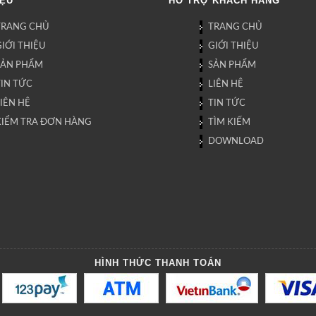
IỆU
HỖ TRỢ KHÁCH HÀNG
TRANG CHỦ
TRANG CHỦ
IỚI THIỆU
GIỚI THIỆU
SẢN PHẨM
SẢN PHẨM
TIN TỨC
LIÊN HỆ
IÊN HỆ
TIN TỨC
KIỂM TRA ĐƠN HÀNG
TÌM KIẾM
DOWNLOAD
HÌNH THỨC THANH TOÁN