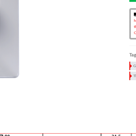
h
t
Q
Tag
G
T