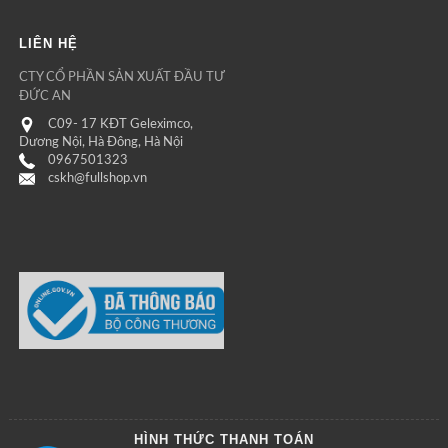
LIÊN HỆ
CTY CỔ PHẦN SẢN XUẤT ĐẦU TƯ
ĐỨC AN
C09- 17 KĐT Geleximco,
Dương Nội, Hà Đông, Hà Nội
0967501323
cskh@fullshop.vn
HÌNH THỨC THANH TOÁN