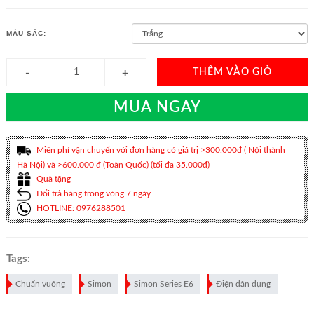
MÀU SẮC:
THÊM VÀO GIỎ
MUA NGAY
Miễn phí vận chuyển với đơn hàng có giá trị >300.000đ ( Nội thành
Hà Nội) và >600.000 đ (Toàn Quốc) (tối đa 35.000đ)
Quà tặng
Đổi trả hàng trong vòng 7 ngày
HOTLINE: 0976288501
Tags:
Chuẩn vuông
Simon
Simon Series E6
Điện dân dụng