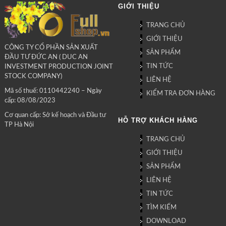
GIỚI THIỆU
TRANG CHỦ
GIỚI THIỆU
CÔNG TY CỔ PHẦN SẢN XUẤT
SẢN PHẨM
ĐẦU TƯ ĐỨC AN ( DUC AN
TIN TỨC
INVESTMENT PRODUCTION JOINT
STOCK COMPANY)
LIÊN HỆ
Mã số thuế: 0110442240 – Ngày
KIỂM TRA ĐƠN HÀNG
cấp: 08/08/2023
Cơ quan cấp: Sở kế hoạch và Đầu tư
HỖ TRỢ KHÁCH HÀNG
TP Hà Nội
TRANG CHỦ
GIỚI THIỆU
SẢN PHẨM
LIÊN HỆ
TIN TỨC
TÌM KIẾM
DOWNLOAD