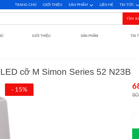
TRANG CHỦ
GIỚI THIỆU
SẢN PHẨM
LIÊN HỆ
TIN TỨC
TÌM K
HỦ
GIỚI THIỆU
SẢN PHẨM
TIN 
n LED cỡ M Simon Series 52 N23B
6
- 15%
80