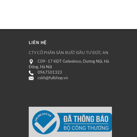
LIÊN HỆ
CTY CỔ PHẦN SẢN XUẤT ĐẦU TƯ ĐỨC AN
C09- 17 KĐT Geleximco, Dương Nội, Hà
Đông, Hà Nội
0967501323
cskh@fullshop.vn