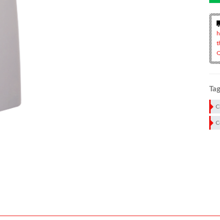
h
t
Q
Tag
C
C