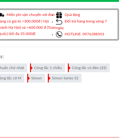
Miễn phí vận chuyển với đơn
Quà tặng
àng có giá trị >300.000đ ( Nội
Đổi trả hàng trong vòng 7
hành Hà Nội) và >600.000 đ (Toàn
ngày
uốc) (tối đa 35.000đ)
HOTLINE: 0976288501
s:
huẩn chữ nhật
Công tắc 1 chiều
Công tắc có đèn LED
ông tắc cỡ M
Simon
Simon Series 52