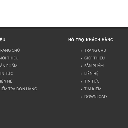
IỆU
HỖ TRỢ KHÁCH HÀNG
TRANG CHỦ
TRANG CHỦ
IỚI THIỆU
GIỚI THIỆU
SẢN PHẨM
SẢN PHẨM
TIN TỨC
LIÊN HỆ
IÊN HỆ
TIN TỨC
KIỂM TRA ĐƠN HÀNG
TÌM KIẾM
DOWNLOAD