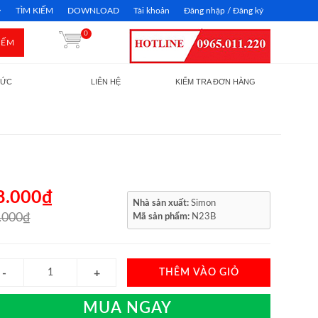
TÌM KIẾM
DOWNLOAD
Tài khoản
Đăng nhập / Đăng ký
0
IẾM
TỨC
LIÊN HỆ
KIỂM TRA ĐƠN HÀNG
8.000₫
Nhà sản xuất:
Simon
.000₫
Mã sản phẩm:
N23B
THÊM VÀO GIỎ
MUA NGAY