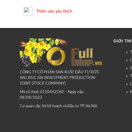
Thêm vào yêu thích
GIỚI TH
G
CÔNG TY CỔ PHẦN SẢN XUẤT ĐẦU TƯ ĐỨC
AN ( DUC AN INVESTMENT PRODUCTION
JOINT STOCK COMPANY)
L
Mã số thuế: 0110442240 – Ngày cấp:
08/08/2023
Cơ quan cấp: Sở kế hoạch và Đầu tư TP Hà Nội