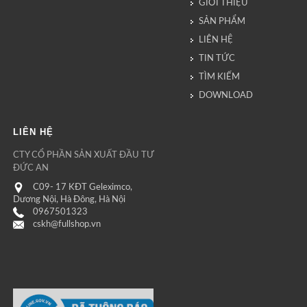
GIỚI THIỆU
SẢN PHẨM
LIÊN HỆ
TIN TỨC
TÌM KIẾM
DOWNLOAD
LIÊN HỆ
CTY CỔ PHẦN SẢN XUẤT ĐẦU TƯ
ĐỨC AN
C09- 17 KĐT Geleximco,
Dương Nội, Hà Đông, Hà Nội
0967501323
cskh@fullshop.vn