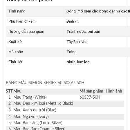
Tính năng
Đóng, mở điện cho bóng đèn và các th
Phụ kiện đi kèm
Đinh vít
Hướng dẫn bảo quản
Tránh nước, bụi bẩn
Xuất xứ
Tây Ban Nha
Màu sắc
Trắng
Chất liệu
Nhựa, kim loại
BẢNG MÀU SIMON SERIES 60 60397-50H
STT
Màu
Mã sản phẩm
Hình ảnh
1
Màu Trắng (White)
60397-50H
2
Màu Đen kim loại (Metallic Black)
3
Màu Xanh da trời (Blue)
4
Màu Ngà voi (Ivory)
5
Màu Bạc sáng (Lucid Silver)
6
Màu Bạc đục (Opaque Silver)