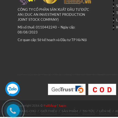
CÔNG TY CỔ PHẦN SẢN XUẤT ĐẦU TƯ ĐỨC
AN ( DUC AN INVESTMENT PRODUCTION
JOINT STOCK COMPANY)
L
Mã số thuế: 0110442240 – Ngày cấp:
08/08/2023
Cơ quan cấp: Sở kế hoạch và Đầu tư TP Hà Nội
Copyright 2016 ©
FullShop
|
Sapo
TRANG CHỦ
/
GIỚI THIỆU
/
SẢN PHẨM
/
TIN TỨC
/
LIÊN HỆ
/
K