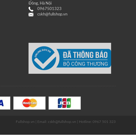
Đông, Hà Nội
0967501323
cskh@fullshop.vn
Fullshop.vn | Email: cskh@fullshop.vn | Hotline: 0967 501 323