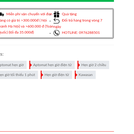
Miễn phí vận chuyển với đơn
Quà tặng
àng có giá trị >300.000đ ( Nội
Đổi trả hàng trong vòng 7
hành Hà Nội) và >600.000 đ (Toàn
ngày
uốc) (tối đa 35.000đ)
HOTLINE: 0976288501
s:
ptomat hẹn giờ
Aptomat hẹn giờ điện tử
Hẹn giờ 2 chiều
ẹn giờ tối thiểu 1 phút
Hẹn giờ điện tử
Kawasan