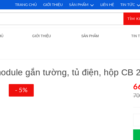
TRANG CHỦ
GIỚI THIỆU
SẢN PHẨM
LIÊN HỆ
TIN TỨC
TÌM K
HỦ
GIỚI THIỆU
SẢN PHẨM
TIN 
 module gắn tường, tủ điện, hộp C
6
- 5%
70