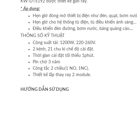
KW-DTS192 được thiết kế gắn ray.
* Áp dụng:
Hẹn giờ đóng mở thiết bị điện như đèn, quạt, bơm nước
Hẹn giờ cho hệ thống tủ điện, tủ điều khiển ánh sáng…
Điều khiển đèn đường, bơm nước, bảng quảng cáo....
THÔNG SỐ KỸ THUẬT
Công suất tải: 1200W, 220-260V.
2 kênh, 21 chu kì chế độ cài đặt.
Thời gian cài đặt tối thiểu 1phút.
Pin chờ 3 năm
Công tắc 2 chiều(1 NO, 1NC).
Thiết kế lắp thay ray 2 module.
HƯỚNG DẪN SỬ DỤNG