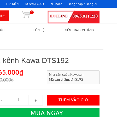
TÌM KIẾM
DOWNLOAD
Tài khoản
Đăng nhập / Đăng ký
0
IẾM
TỨC
LIÊN HỆ
KIỂM TRA ĐƠN HÀNG
B 2 kênh Kawa DTS192
65.000₫
Nhà sản xuất:
Kawasan
0.000₫
Mã sản phẩm:
DTS192
THÊM VÀO GIỎ
MUA NGAY