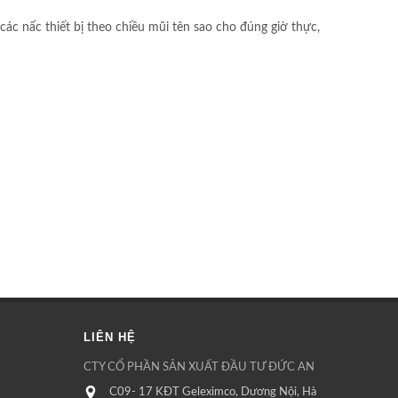
 các nấc thiết bị theo chiều mũi tên sao cho đúng giờ thực,
LIÊN HỆ
CTY CỔ PHẦN SẢN XUẤT ĐẦU TƯ ĐỨC AN
C09- 17 KĐT Geleximco, Dương Nội, Hà