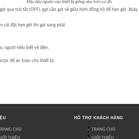
Đấu dây nguồn vào thiết bị giống như trên sơ đồ.
ạt qua trái tắt (OFF), gạt cần gạt về giữa hình đồng hồ để hẹn giờ. Xoáy
n cài đặt hẹn giờ thì gạt sang phải.
c người hiểu biết về điện.
tor để an toàn cho thiết bị.
IỆU
HỖ TRỢ KHÁCH HÀNG
TRANG CHỦ
TRANG CHỦ
IỚI THIỆU
GIỚI THIỆU