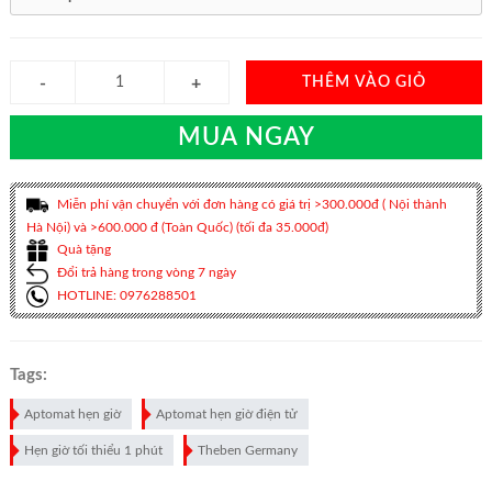
THÊM VÀO GIỎ
MUA NGAY
Miễn phí vận chuyển với đơn hàng có giá trị >300.000đ ( Nội thành
Hà Nội) và >600.000 đ (Toàn Quốc) (tối đa 35.000đ)
Quà tặng
Đổi trả hàng trong vòng 7 ngày
HOTLINE: 0976288501
Tags:
Aptomat hẹn giờ
Aptomat hẹn giờ điện tử
Hẹn giờ tối thiểu 1 phút
Theben Germany