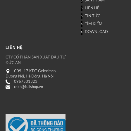
SẢN PHẨM
LIÊN HỆ
TIN TỨC
TÌM KIẾM
DOWNLOAD
LIÊN HỆ
CTY CỔ PHẦN SẢN XUẤT ĐẦU TƯ
ĐỨC AN
C09- 17 KĐT Geleximco,
Dương Nội, Hà Đông, Hà Nội
0967501323
cskh@fullshop.vn