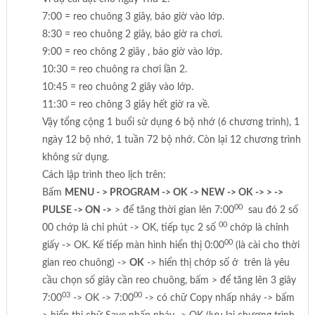
7:00 = reo chuông 3 giây, báo giờ vào lớp.
8:30 = reo chuông 2 giây, báo giờ ra chơi.
9:00 = reo chông 2 giây , báo giờ vào lớp.
10:30 = reo chuông ra chơi lần 2.
10:45 = reo chuông 2 giây vào lớp.
11:30 = reo chông 3 giây hết giờ ra về.
Vậy tổng cộng 1 buổi sử dụng 6 bộ nhớ (6 chương trình), 1
ngày 12 bộ nhớ, 1 tuần 72 bộ nhớ. Còn lại 12 chương trình
không sử dụng.
Cách lập trình theo lịch trên:
Bấm
MENU - > PROGRAM -> OK -> NEW -> OK -> > ->
00
PULSE -> ON ->
> để tăng thời gian lên 7:00
sau đó 2 số
00
00 chớp là chỉ phút -> OK, tiếp tục 2 số
chớp là chỉnh
00
giấy -> OK. Kế tiếp màn hình hiển thị 0:00
(là cài cho thời
gian reo chuông) ->
OK
-> hiển thị chớp số ở trên là yêu
cầu chọn số giây cần reo chuông, bấm > để tăng lên 3 giây
03
00
7:00
-> OK -> 7:00
-> có chữ Copy nhấp nháy -> bấm