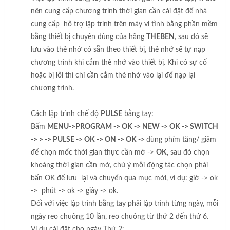
nên cung cấp chương trình thời gian cần cài đặt để nhà
cung cấp hỗ trợ lập trình trên máy vi tình bằng phần mềm
bằng thiết bị chuyên dùng của hãng
THEBEN
, sau đó sẽ
lưu vào thẻ nhớ có sẵn theo thiết bị, thẻ nhớ sẽ tự nạp
chương trình khi cắm thẻ nhớ vào thiết bị. Khi có sự cố
hoặc bị lỗi thì chỉ cần cắm thẻ nhớ vào lại để nạp lại
chương trình.
Cách lập trình chế độ
PULSE
bằng tay:
Bấm
MENU->PROGRAM -> OK -> NEW -> OK -> SWITCH
-> > -> PULSE -> OK -> ON -> OK ->
dùng phím tăng/ giảm
để chọn mốc thời gian thực cần mở ->
OK
, sau đó chọn
khoảng thời gian cần mở, chú ý mỗi động tác chọn phải
bấn OK để lưu lại và chuyển qua mục mới, ví dụ: giờ -> ok
-> phút -> ok -> giây -> ok.
Đối với việc lập trình bằng tay phải lập trình từng ngày, mỗi
ngày reo chuông 10 lần, reo chuông từ thứ 2 đến thứ 6.
Ví dụ cài đặt cho ngày Thứ 2: