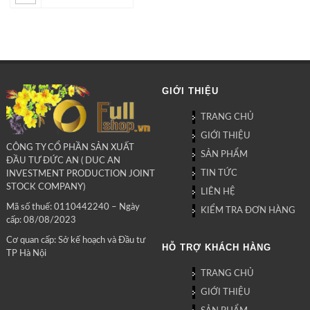
GIỚI THIỆU
TRANG CHỦ
GIỚI THIỆU
CÔNG TY CỔ PHẦN SẢN XUẤT
SẢN PHẨM
ĐẦU TƯ ĐỨC AN ( DUC AN
TIN TỨC
INVESTMENT PRODUCTION JOINT
STOCK COMPANY)
LIÊN HỆ
Mã số thuế: 0110442240 – Ngày
KIỂM TRA ĐƠN HÀNG
cấp: 08/08/2023
Cơ quan cấp: Sở kế hoạch và Đầu tư
HỖ TRỢ KHÁCH HÀNG
TP Hà Nội
TRANG CHỦ
GIỚI THIỆU