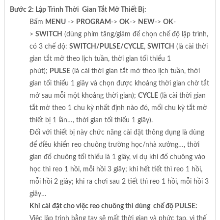
Bước 2: Lập Trình Thời Gian Tắt Mở Thiết Bị:
Bấm
MENU
->
PROGRAM
->
OK
->
NEW
->
OK
-
>
SWITCH
(dùng phím tăng/giảm để chọn chế độ lập trình,
có 3 chế độ:
SWITCH/PULSE/CYCLE
,
SWITCH
(là cài thời
gian tắt mở theo lịch tuần, thời gian tối thiểu 1
phút);
PULSE
(là cài thời gian tắt mở theo lịch tuần, thời
gian tối thiểu 1 giây và chọn được khoảng thời gian chờ tắt
mở sau mỗi một khoảng thời gian);
CYCLE
(là cài thời gian
tắt mở theo 1 chu kỳ nhất định nào đó, mổi chu kỳ tắt mở
thiết bị 1 lần…, thời gian tối thiểu 1 giây).
Đối với thiết bị này chức năng cài đặt thông dụng là dùng
để điều khiển reo chuông trường học/nhà xưởng…, thời
gian đổ chuông tối thiểu là 1 giây, ví dụ khi đổ chuông vào
học thì reo 1 hồi, mỗi hồi 3 giây; khi hết tiết thì reo 1 hồi,
mỗi hồi 2 giây; khi ra chơi sau 2 tiết thì reo 1 hồi, mỗi hồi 3
giây…
Khi cài đặt cho việc reo chuông thì dùng chế độ PULSE:
Việc lập trình bằng tay sẽ mất thời gian và phức tạp, vì thế