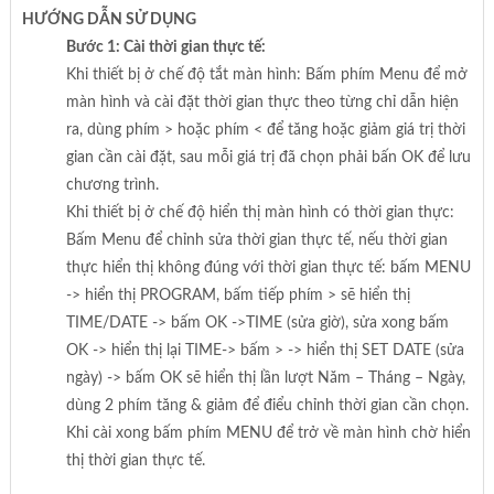
HƯỚNG DẪN SỬ DỤNG
Bước 1: Cài thời gian thực tế:
Khi thiết bị ở chế độ tắt màn hình: Bấm phím Menu để mở
màn hình và cài đặt thời gian thực theo từng chỉ dẫn hiện
ra, dùng phím > hoặc phím < để tăng hoặc giảm giá trị thời
gian cần cài đặt, sau mỗi giá trị đã chọn phải bấn OK để lưu
chương trình.
Khi thiết bị ở chế độ hiển thị màn hình có thời gian thực:
Bấm Menu để chỉnh sửa thời gian thực tế, nếu thời gian
thực hiển thị không đúng với thời gian thực tế: bấm MENU
-> hiển thị PROGRAM, bấm tiếp phím > sẽ hiển thị
TIME/DATE -> bấm OK ->TIME (sửa giờ), sửa xong bấm
OK -> hiển thị lại TIME-> bấm > -> hiển thị SET DATE (sửa
ngày) -> bấm OK sẽ hiển thị lần lượt Năm – Tháng – Ngày,
dùng 2 phím tăng & giảm để điểu chỉnh thời gian cần chọn.
Khi cài xong bấm phím MENU để trở về màn hình chờ hiển
thị thời gian thực tế.