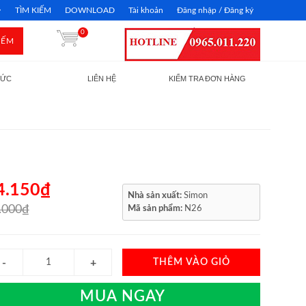
TÌM KIẾM
DOWNLOAD
Tài khoản
Đăng nhập / Đăng ký
0
IẾM
TỨC
LIÊN HỆ
KIỂM TRA ĐƠN HÀNG
4.150₫
Nhà sản xuất:
Simon
.000₫
Mã sản phẩm:
N26
THÊM VÀO GIỎ
MUA NGAY