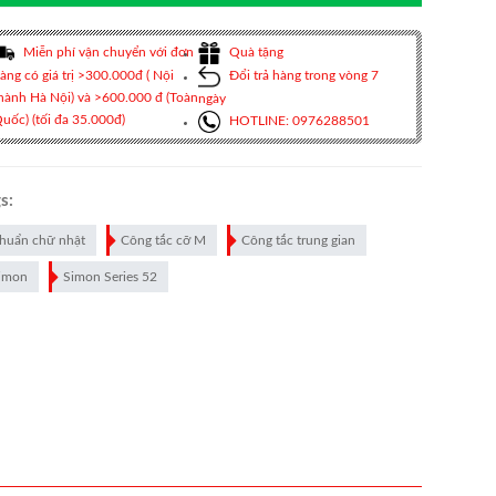
Miễn phí vận chuyển với đơn
Quà tặng
àng có giá trị >300.000đ ( Nội
Đổi trả hàng trong vòng 7
hành Hà Nội) và >600.000 đ (Toàn
ngày
uốc) (tối đa 35.000đ)
HOTLINE: 0976288501
s:
huẩn chữ nhật
Công tắc cỡ M
Công tắc trung gian
imon
Simon Series 52