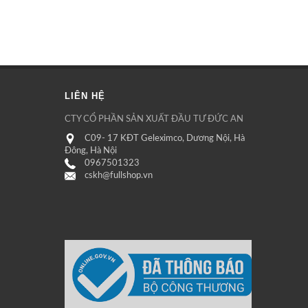
LIÊN HỆ
CTY CỔ PHẦN SẢN XUẤT ĐẦU TƯ ĐỨC AN
C09- 17 KĐT Geleximco, Dương Nội, Hà
Đông, Hà Nội
0967501323
cskh@fullshop.vn