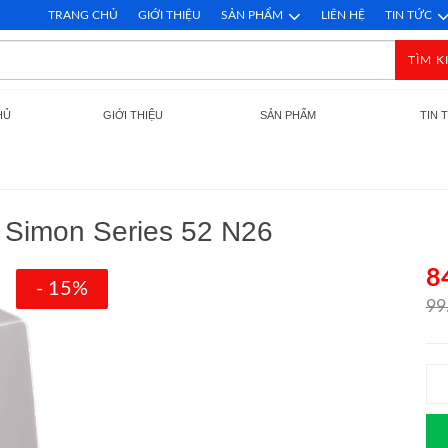
TRANG CHỦ
GIỚI THIỆU
SẢN PHẨM
LIÊN HỆ
TIN TỨC
TÌM K
HỦ
GIỚI THIỆU
SẢN PHẨM
TIN 
M Simon Series 52 N26
8
- 15%
99