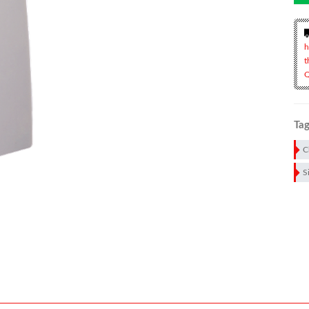
h
t
Q
Tag
C
S