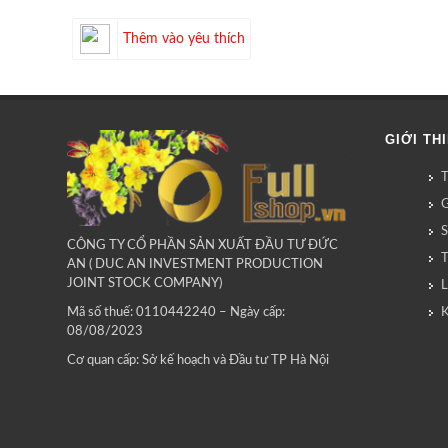
Thêm vào yêu thích
GIỚI TH
G
CÔNG TY CỔ PHẦN SẢN XUẤT ĐẦU TƯ ĐỨC
AN ( DUC AN INVESTMENT PRODUCTION
JOINT STOCK COMPANY)
L
Mã số thuế: 0110442240 – Ngày cấp:
08/08/2023
Cơ quan cấp: Sở kế hoạch và Đầu tư TP Hà Nội