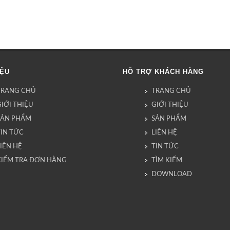
IỆU
HỖ TRỢ KHÁCH HÀNG
TRANG CHỦ
TRANG CHỦ
IỚI THIỆU
GIỚI THIỆU
SẢN PHẨM
SẢN PHẨM
TIN TỨC
LIÊN HỆ
IÊN HỆ
TIN TỨC
KIỂM TRA ĐƠN HÀNG
TÌM KIẾM
DOWNLOAD