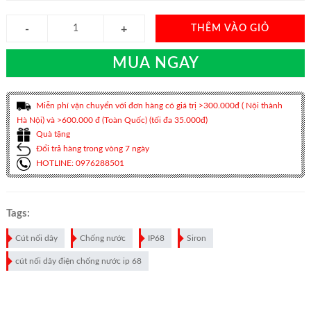
THÊM VÀO GIỎ
MUA NGAY
Miễn phí vận chuyển với đơn hàng có giá trị >300.000đ ( Nội thành
Hà Nội) và >600.000 đ (Toàn Quốc) (tối đa 35.000đ)
Quà tặng
Đổi trả hàng trong vòng 7 ngày
HOTLINE: 0976288501
Tags:
Cút nối dây
Chống nước
IP68
Siron
cút nối dây điện chống nước ip 68