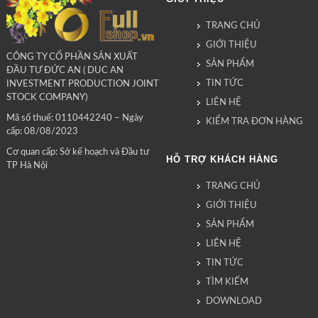
TRANG CHỦ
GIỚI THIỆU
CÔNG TY CỔ PHẦN SẢN XUẤT
SẢN PHẨM
ĐẦU TƯ ĐỨC AN ( DUC AN
TIN TỨC
INVESTMENT PRODUCTION JOINT
STOCK COMPANY)
LIÊN HỆ
Mã số thuế: 0110442240 – Ngày
KIỂM TRA ĐƠN HÀNG
cấp: 08/08/2023
Cơ quan cấp: Sở kế hoạch và Đầu tư
HỖ TRỢ KHÁCH HÀNG
TP Hà Nội
TRANG CHỦ
GIỚI THIỆU
SẢN PHẨM
LIÊN HỆ
TIN TỨC
TÌM KIẾM
DOWNLOAD