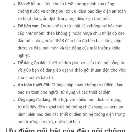
Bảo vệ tối ưu:
Tiêu chuẩn IP68 chứng minh khả năng
chống nước và chống bụi tối ưu, đảm bảo dây điện an toàn
và hoạt động ổn định trong mọi điều kiện thời tiết.
Độ bền cao:
Được chế tạo từ chất liệu chống oxi hóa cao
cấp như nhôm, thép không gỉ hoặc nhựa chịu nhiệt độ cao,
đầu nối chống nước IP68 đảm bảo độ bền bỉ, chống chịu
được va đập, mài mòn và tác động của môi trường khắc
nghiệt.
Dễ dàng lắp đặt:
Thiết kế đơn giản với cấu trúc nối bằng ốc
vít giúp bạn dễ dàng lắp đặt và tháo gỡ, thuận tiện cho việc
sửa chữa và bảo trì.
An toàn tuyệt đối:
Chống chập cháy, chống rò rỉ điện, đảm
bảo an toàn cho người sử dụng và các thiết bị điện.
Ứng dụng đa dạng:
Phù hợp với nhiều mục đích sử dụng,
từ nối dây điện ngoài trời, hệ thống chiếu sáng, camera an
ninh, biển báo đến các thiết bị điện tử, hệ thống điện trong
môi trường ẩm ướt, nhiều bụi bẩn.
Ưu điểm nổi bật của đầu nối chống