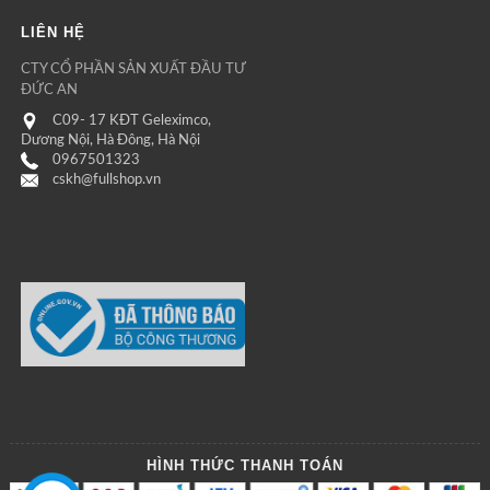
LIÊN HỆ
CTY CỔ PHẦN SẢN XUẤT ĐẦU TƯ
ĐỨC AN
C09- 17 KĐT Geleximco,
Dương Nội, Hà Đông, Hà Nội
0967501323
cskh@fullshop.vn
HÌNH THỨC THANH TOÁN