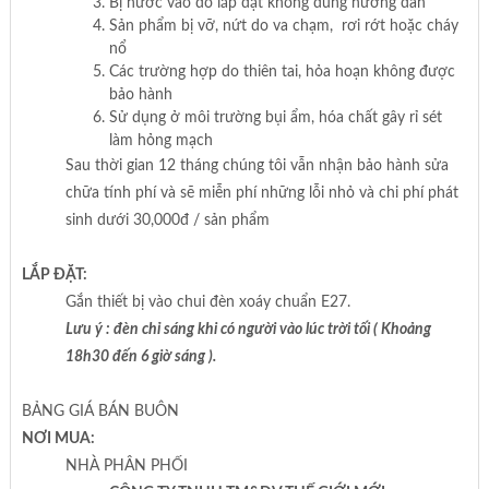
Bị nước vào do lắp đặt không đúng hướng dẫn
Sản phẩm bị vỡ, nứt do va chạm, rơi rớt hoặc cháy
nổ
Các trường hợp do thiên tai, hỏa hoạn không được
bảo hành
Sử dụng ở môi trường bụi ẩm, hóa chất gây rỉ sét
làm hỏng mạch
Sau thời gian 12 tháng chúng tôi vẫn nhận bảo hành sửa
chữa tính phí và sẽ miễn phí những lỗi nhỏ và chi phí phát
sinh dưới 30,000đ / sản phẩm
LẮP ĐẶT:
Gắn thiết bị vào chui đèn xoáy chuẩn E27.
Lưu ý : đèn chỉ sáng khi có người vào lúc trời tối ( Khoảng
18h30 đến 6 giờ sáng ).
BẢNG GIÁ BÁN BUÔN
NƠI MUA:
NHÀ PHÂN PHỐI