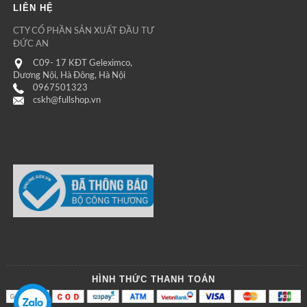
LIÊN HỆ
CTY CỔ PHẦN SẢN XUẤT ĐẦU TƯ
ĐỨC AN
C09- 17 KĐT Geleximco,
Dương Nội, Hà Đông, Hà Nội
0967501323
cskh@fullshop.vn
HÌNH THỨC THANH TOÁN