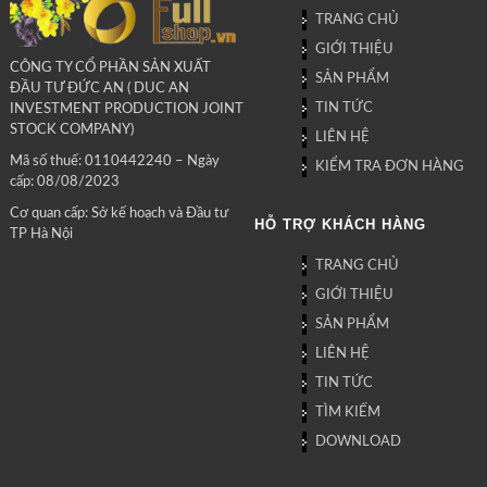
TRANG CHỦ
GIỚI THIỆU
CÔNG TY CỔ PHẦN SẢN XUẤT
SẢN PHẨM
ĐẦU TƯ ĐỨC AN ( DUC AN
TIN TỨC
INVESTMENT PRODUCTION JOINT
STOCK COMPANY)
LIÊN HỆ
Mã số thuế: 0110442240 – Ngày
KIỂM TRA ĐƠN HÀNG
cấp: 08/08/2023
Cơ quan cấp: Sở kế hoạch và Đầu tư
HỖ TRỢ KHÁCH HÀNG
TP Hà Nội
TRANG CHỦ
GIỚI THIỆU
SẢN PHẨM
LIÊN HỆ
TIN TỨC
TÌM KIẾM
DOWNLOAD