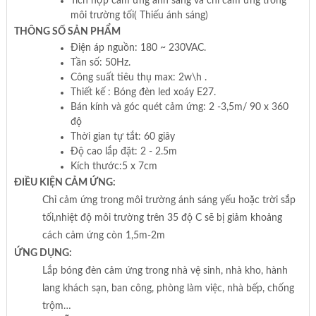
Tích hợp cảm ứng ánh sáng và chỉ cảm ứng trong
môi trường tối( Thiếu ánh sáng)
THÔNG SỐ SẢN PHẨM
Điện áp nguồn: 180 ~ 230VAC.
Tần số: 50Hz.
Công suất tiêu thụ max: 2w\h .
Thiết kế : Bóng đèn led xoáy E27.
Bán kính và góc quét cảm ứng: 2 -3,5m/ 90 x 360
độ
Thời gian tự tắt: 60 giây
Độ cao lắp đặt: 2 - 2.5m
Kích thước:5 x 7cm
ĐIỀU KIỆN CẢM ỨNG:
Chỉ cảm ứng trong môi trường ánh sáng yếu hoặc trời sắp
tối,nhiệt độ môi trường trên 35 độ C sẽ bị giảm khoảng
cách cảm ứng còn 1,5m-2m
ỨNG DỤNG:
Lắp bóng đèn cảm ứng trong nhà vệ sinh, nhà kho, hành
lang khách sạn, ban công, phòng làm việc, nhà bếp, chống
trộm…