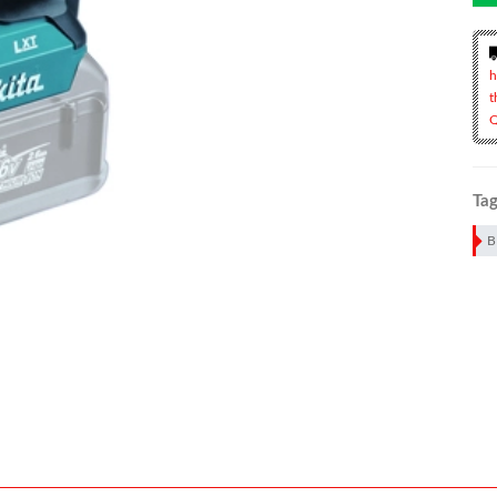
h
t
Q
Tag
B