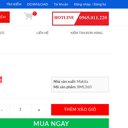
TÌM KIẾM
DOWNLOAD
Tài khoản
Đăng nhập / Đăng ký
0
IẾM
TỨC
LIÊN HỆ
KIỂM TRA ĐƠN HÀNG
₫
Nhà sản xuất:
Makita
Mã sản phẩm:
BML360
THÊM VÀO GIỎ
MUA NGAY