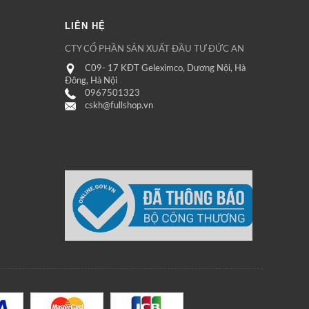
LIÊN HỆ
CTY CỔ PHẦN SẢN XUẤT ĐẦU TƯ ĐỨC AN
C09- 17 KĐT Geleximco, Dương Nội, Hà
Đông, Hà Nội
0967501323
cskh@fullshop.vn