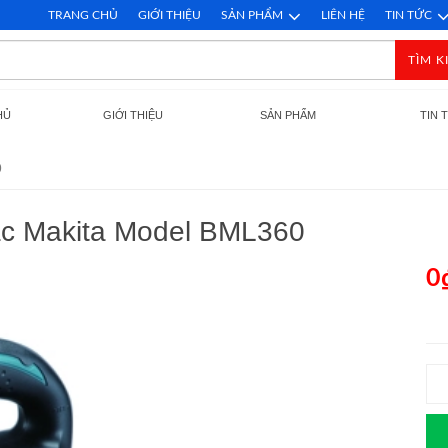
TRANG CHỦ
GIỚI THIỆU
SẢN PHẨM
LIÊN HỆ
TIN TỨC
TÌM K
HỦ
GIỚI THIỆU
SẢN PHẨM
TIN 
0
ạc Makita Model BML360
0