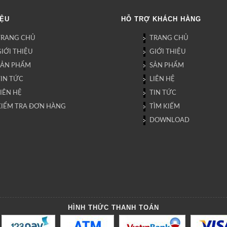
IỆU
HỖ TRỢ KHÁCH HÀNG
TRANG CHỦ
TRANG CHỦ
IỚI THIỆU
GIỚI THIỆU
SẢN PHẨM
SẢN PHẨM
TIN TỨC
LIÊN HỆ
IÊN HỆ
TIN TỨC
KIỂM TRA ĐƠN HÀNG
TÌM KIẾM
DOWNLOAD
HÌNH THỨC THANH TOÁN