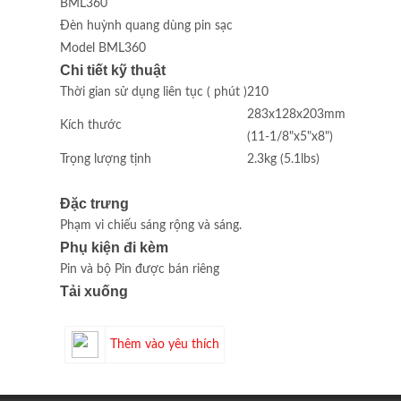
BML360
Đèn huỳnh quang dùng pin sạc
Model BML360
Chi tiết kỹ thuật
Thời gian sử dụng liên tục ( phút )
210
283x128x203mm
Kích thước
(11-1/8"x5"x8")
Trọng lượng tịnh
2.3kg (5.1lbs)
Đặc trưng
Phạm vi chiếu sáng rộng và sáng.
Phụ kiện đi kèm
Pin và bộ Pin được bán riêng
Tải xuống
Thêm vào yêu thích