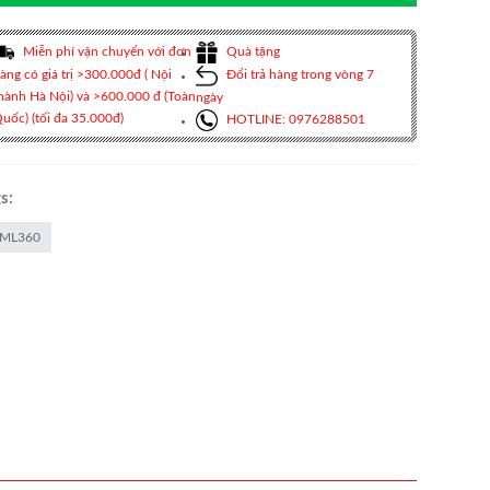
Miễn phí vận chuyển với đơn
Quà tặng
àng có giá trị >300.000đ ( Nội
Đổi trả hàng trong vòng 7
hành Hà Nội) và >600.000 đ (Toàn
ngày
uốc) (tối đa 35.000đ)
HOTLINE: 0976288501
s:
ML360