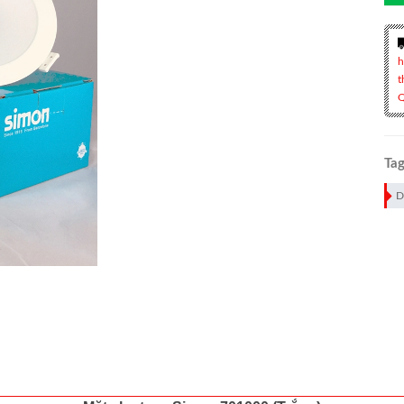
h
t
Q
Tag
D