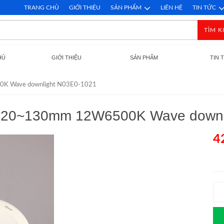
TRANG CHỦ
GIỚI THIỆU
SẢN PHẨM
LIÊN HỆ
TIN TỨC
TÌM K
HỦ
GIỚI THIỆU
SẢN PHẨM
TIN 
0K Wave downlight N03E0-1021
ɸ120~130mm 12W6500K Wave downl
4