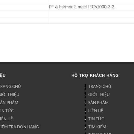
PF & harmonic meet IEC61000-3-2.
IỆU
HỖ TRỢ KHÁCH HÀNG
TRANG CHỦ
TRANG CHỦ
IỚI THIỆU
GIỚI THIỆU
SẢN PHẨM
SẢN PHẨM
TIN TỨC
LIÊN HỆ
IÊN HỆ
TIN TỨC
KIỂM TRA ĐƠN HÀNG
TÌM KIẾM