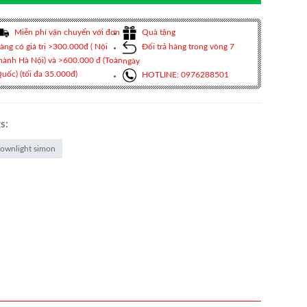
Miễn phí vận chuyển với đơn
Quà tặng
àng có giá trị >300.000đ ( Nội
Đổi trả hàng trong vòng 7
hành Hà Nội) và >600.000 đ (Toàn
ngày
uốc) (tối đa 35.000đ)
HOTLINE: 0976288501
s:
ownlight simon