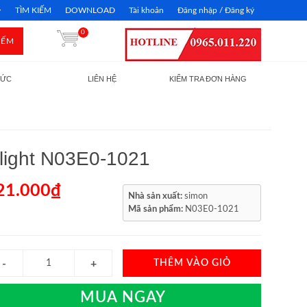
TÌM KIẾM
DOWNLOAD
Tài khoản
Đăng nhập / Đăng ký
0
IẾM
TỨC
LIÊN HỆ
KIỂM TRA ĐƠN HÀNG
ight N03E0-1021
21.000₫
Nhà sản xuất:
simon
Mã sản phẩm:
N03E0-1021
THÊM VÀO GIỎ
MUA NGAY