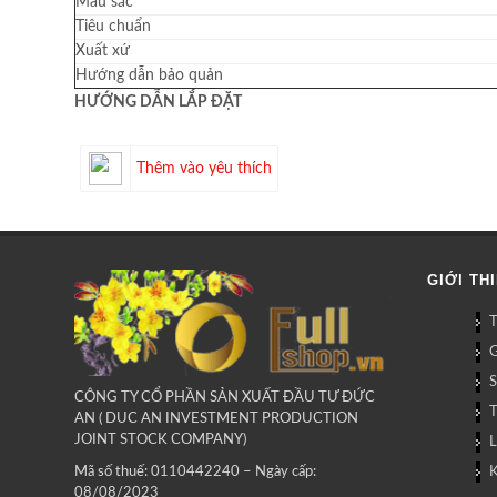
Màu sắc
Tiêu chuẩn
Xuất xứ
Hướng dẫn bảo quản
HƯỚNG DẪN LẮP ĐẶT
Thêm vào yêu thích
GIỚI TH
G
CÔNG TY CỔ PHẦN SẢN XUẤT ĐẦU TƯ ĐỨC
AN ( DUC AN INVESTMENT PRODUCTION
JOINT STOCK COMPANY)
L
Mã số thuế: 0110442240 – Ngày cấp:
08/08/2023