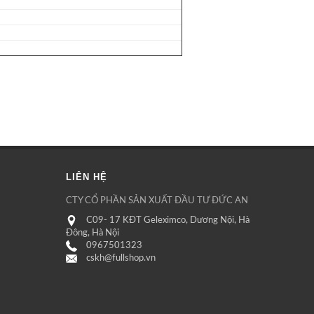
LIÊN HỆ
CTY CỔ PHẦN SẢN XUẤT ĐẦU TƯ ĐỨC AN
C09- 17 KĐT Geleximco, Dương Nội, Hà
Đông, Hà Nội
0967501323
cskh@fullshop.vn